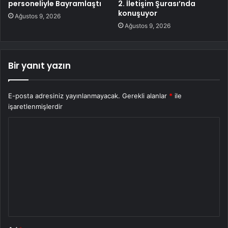
personeliyle Bayramlaştı
2. İletişim Şurası’nda
konuşuyor
Ağustos 9, 2026
Ağustos 9, 2026
Bir yanıt yazın
E-posta adresiniz yayınlanmayacak.
Gerekli alanlar
*
ile
işaretlenmişlerdir
Y
o
r
u
m
*