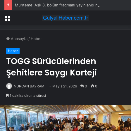
Muhtemel Aşk 8. bölüm fragmanı yayınlandı mı?
Menü
Anasayfa
/
Haber
Haber
TOGG Sürücülerinden
Şehitlere Saygı Korteji
NURCAN BAYRAM
Mayıs 21, 2026
0
0
1 dakika okuma süresi