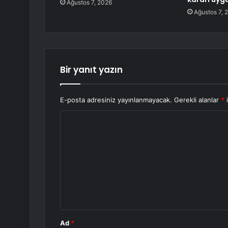
Ağustos 7, 2026
Ağustos 7, 
Bir yanıt yazın
E-posta adresiniz yayınlanmayacak.
Gerekli alanlar
*
i
Y
o
r
u
m
*
Ad
*