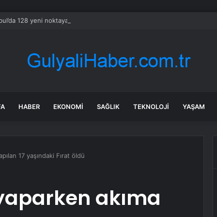
bul’da 128 yeni noktaya daha EDS geliyor
FA
HABER
EKONOMI
SAĞLIK
TEKNOLOJI
YAŞAM
pılan 17 yaşındaki Fırat öldü
 yaparken akıma