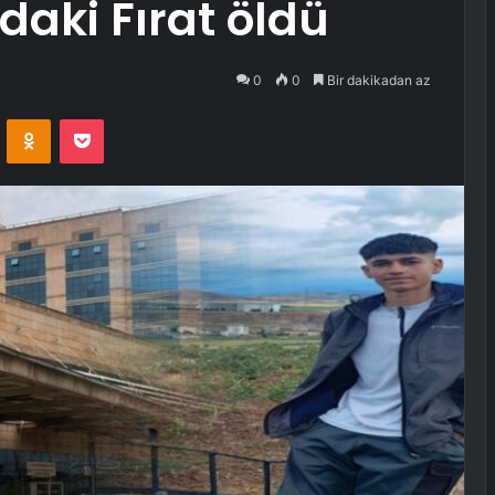
daki Fırat öldü
0
0
Bir dakikadan az
VKontakte
Odnoklassniki
Pocket