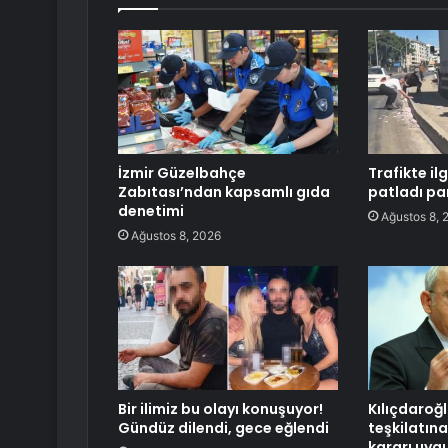
İzmir Güzelbahçe
Trafikte il
Zabıtası’ndan kapsamlı gıda
patladı par
denetimi
Ağustos 8, 
Ağustos 8, 2026
Bir ilimiz bu olayı konuşuyor!
Kılıçdaroğ
Gündüz dilendi, gece eğlendi
teşkilatın
kararı uyg