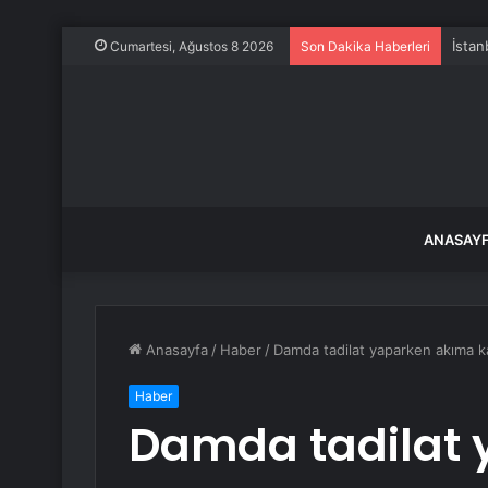
İstan
Cumartesi, Ağustos 8 2026
Son Dakika Haberleri
ANASAY
Anasayfa
/
Haber
/
Damda tadilat yaparken akıma ka
Haber
Damda tadilat