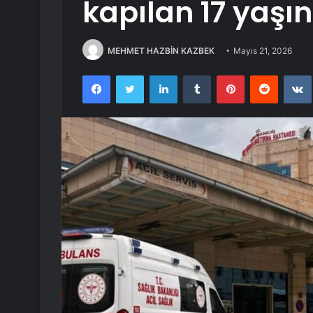
kapılan 17 yaşın
MEHMET HAZBİN KAZBEK
Mayıs 21, 2026
Facebook
Twitter
LinkedIn
Tumblr
Pinterest
Reddit