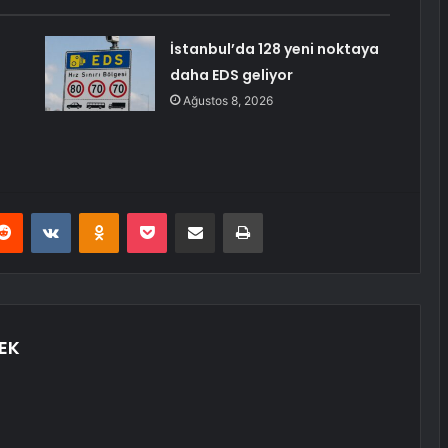
İstanbul’da 128 yeni noktaya
daha EDS geliyor
Ağustos 8, 2026
erest
Reddit
VKontakte
Odnoklassniki
Pocket
E-Posta ile paylaş
Yazdır
EK