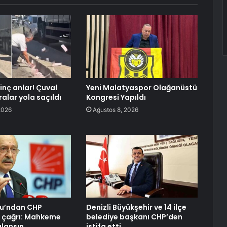
ginç anlar! Çuval
Yeni Malatyaspor Olağanüstü
alar yola saçıldı
Kongresi Yapıldı
2026
Ağustos 8, 2026
lu’ndan CHP
Denizli Büyükşehir ve 14 ilçe
a çağrı: Mahkeme
belediye başkanı CHP’den
ulansın
istifa etti