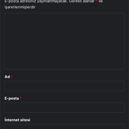
E-posta adresiniz yayınlanmayacak.
Gerekli alanlar
*
ile
işaretlenmişlerdir
Y
o
r
u
m
*
Ad
*
E-posta
*
İnternet sitesi