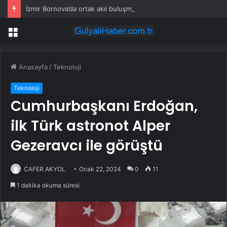
İzmir Bornova’da ortak akıl buluşması
Menü
Anasayfa
/
Teknoloji
Teknoloji
Cumhurbaşkanı Erdoğan,
ilk Türk astronot Alper
Gezeravcı ile görüştü
CAFER AKYOL
Ocak 22, 2024
0
11
1 dakika okuma süresi