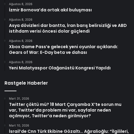
Ağustos 8, 2026
İzmir Bornova’da ortak akıl buluşması
Ağustos 8, 2026
Asya dövizleri dar bantta, İran barış belirsizliği ve ABD
istihdam verisi öncesi dolar güçlendi
Ağustos 8, 2026
Xbox Game Pass’e gelecek yeni oyunlar açıklandı:
Gears of War: E-Day beta ve dahası
Ağustos 8, 2026
Yeni Malatyaspor Olağanüstü Kongresi Yapıldı
Rastgele Haberler
Mart 31, 2026
Twitter çöktü mü? 18 Mart Çarşamba X’te sorun mu
var, Twitter’da problem mi var, sayfalar neden
açılmıyor, Twitter’a neden girilmiyor?
Mart 10, 2026
İsrail’de Cnn Türk Ekibine Gözaltı… Ağıralioğlu: “İlgilileri,