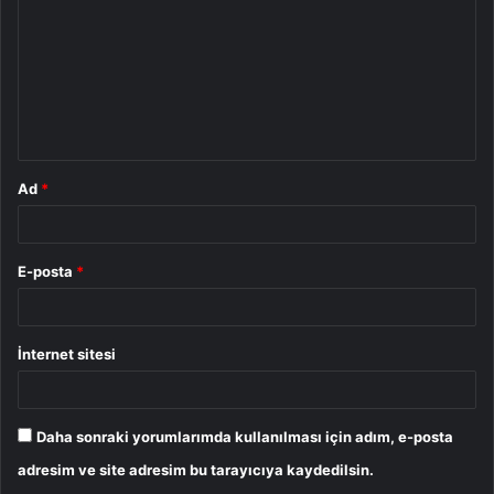
r
u
m
*
Ad
*
E-posta
*
İnternet sitesi
Daha sonraki yorumlarımda kullanılması için adım, e-posta
adresim ve site adresim bu tarayıcıya kaydedilsin.