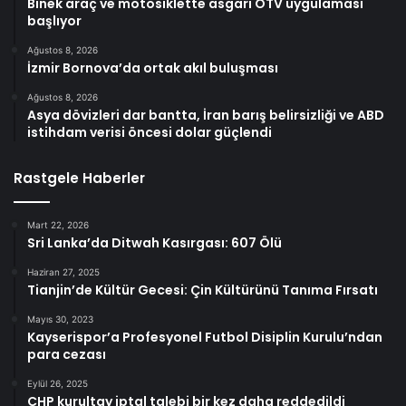
Binek araç ve motosiklette asgari ÖTV uygulaması
başlıyor
Ağustos 8, 2026
İzmir Bornova’da ortak akıl buluşması
Ağustos 8, 2026
Asya dövizleri dar bantta, İran barış belirsizliği ve ABD
istihdam verisi öncesi dolar güçlendi
Rastgele Haberler
Mart 22, 2026
Sri Lanka’da Ditwah Kasırgası: 607 Ölü
Haziran 27, 2025
Tianjin’de Kültür Gecesi: Çin Kültürünü Tanıma Fırsatı
Mayıs 30, 2023
Kayserispor’a Profesyonel Futbol Disiplin Kurulu’ndan
para cezası
Eylül 26, 2025
CHP kurultay iptal talebi bir kez daha reddedildi