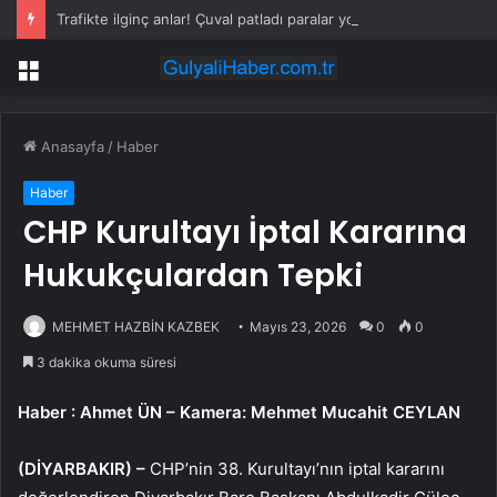
Trafikte ilginç anlar! Çuval patladı paralar yola saçıldı
Menü
Anasayfa
/
Haber
Haber
CHP Kurultayı İptal Kararına
Hukukçulardan Tepki
MEHMET HAZBİN KAZBEK
Mayıs 23, 2026
0
0
3 dakika okuma süresi
Haber
: Ahmet ÜN – Kamera: Mehmet Mucahit CEYLAN
(DİYARBAKIR) –
CHP’nin 38. Kurultayı’nın iptal kararını