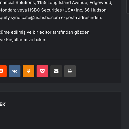
Financial Solutions, 1155 Long Island Avenue, Edgewood,
lefondan; veya HSBC Securities (USA) Inc, 66 Hudson
equity.syndicate@us.hsbc.com
e-posta adresinden.
cüme edilmiş ve bir editör tarafından gözden
 ve Koşullarımıza bakın.
erest
Reddit
VKontakte
Odnoklassniki
Pocket
E-Posta ile paylaş
Yazdır
EK