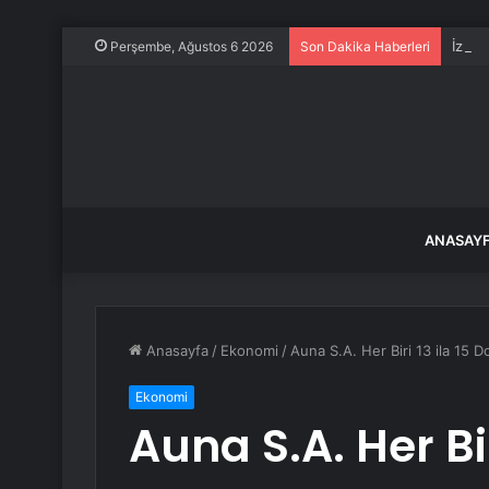
İzmir
Perşembe, Ağustos 6 2026
Son Dakika Haberleri
ANASAY
Anasayfa
/
Ekonomi
/
Auna S.A. Her Biri 13 ila 15 D
Ekonomi
Auna S.A. Her Bir