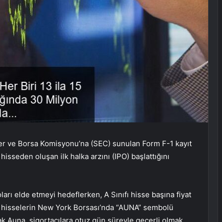
r ve Borsa Komisyonu’na (SEC) sunulan Form F-1 kayıt
hisseden oluşan ilk halka arzını (IPO) başlattığını
rı elde etmeyi hedeflerken, A Sınıfı hisse başına fiyat
 Bu hisselerin New York Borsası’nda “AUNA” sembolü
ak Auna, sigortacılara otuz gün süreyle geçerli olmak