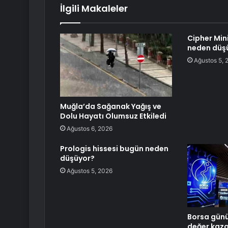
İlgili Makaleler
Cipher Min
neden düş
Ağustos 5, 
Muğla’da Sağanak Yağış ve
Dolu Hayatı Olumsuz Etkiledi
Ağustos 6, 2026
Prologis hissesi bugün neden
düşüyor?
Ağustos 5, 2026
Borsa günü
değer kaz