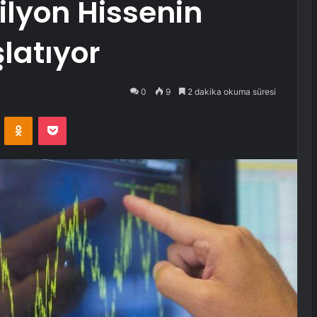
ilyon Hissenin
latıyor
0
9
2 dakika okuma süresi
VKontakte
Odnoklassniki
Pocket