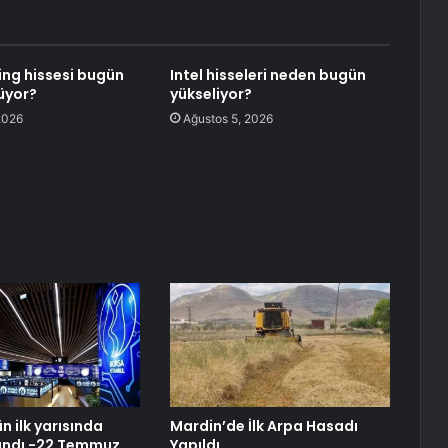
ing hissesi bugün
Intel hisseleri neden bugün
üyor?
yükseliyor?
2026
Ağustos 5, 2026
n ilk yarısında
Mardin’de İlk Arpa Hasadı
andı -22 Temmuz
Yapıldı