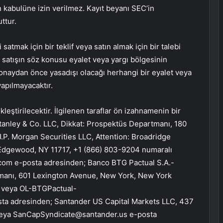
in kabulüne izin verilmez. Kayıt beyanı SEC’in
ttur.
atmak için bir teklif veya satın almak için bir talebi
ya satışın söz konusu eyalet veya yargı bölgesinin
 onaydan önce yasadışı olacağı herhangi bir eyalet veya
yapılmayacaktır.
kleştirilecektir. İlgilenen taraflar ön izahnamenin bir
Stanley & Co. LLC, Dikkat: Prospektüs Departmanı, 180
J.P. Morgan Securities LLC, Attention: Broadridge
, Edgewood, NY 11717, +1 (866) 803-9204 numaralı
.com
e-posta adresinden; Banco BTG Pactual S.A.-
manı, 601 Lexington Avenue, New York, New York
n veya
OL-BTGPactual-
ta adresinden; Santander US Capital Markets LLC, 437
veya
SanCapSyndicate@santander.us
e-posta