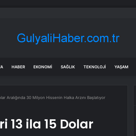
’den Kazakistan çıkarması… İzmir ile üç kent arasında ticaret ve kültür k
FA
HABER
EKONOMI
SAĞLIK
TEKNOLOJI
YAŞAM
olar Aralığında 30 Milyon Hissenin Halka Arzını Başlatıyor
i 13 ila 15 Dolar