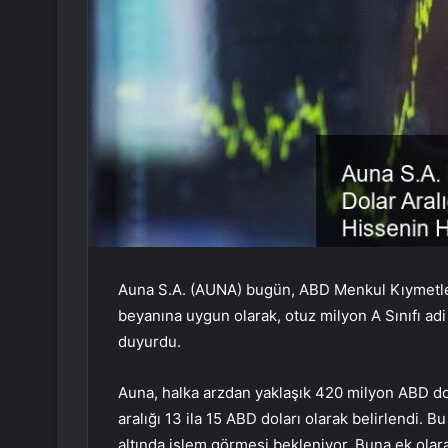
Auna S.A. (AUNA) bugün, ABD Menkul Kıymetle
beyanına uygun olarak, otuz milyon A Sınıfı adi 
duyurdu.
Auna, halka arzdan yaklaşık 420 milyon ABD dola
aralığı 13 ila 15 ABD doları olarak belirlendi.
altında işlem görmesi bekleniyor. Buna ek olar