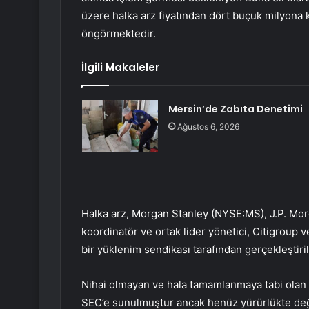
üzere halka arz fiyatından dört buçuk milyona 
öngörmektedir.
İlgili Makaleler
Mersin’de Zabıta Denetimi
Ağustos 6, 2026
Halka arz,
Morgan Stanley
(NYSE:
MS
), J.P. M
koordinatör ve ortak lider yönetici, Citigroup v
bir yüklenim sendikası tarafından gerçekleştiril
Nihai olmayan ve hala tamamlanmaya tabi olan 
SEC’e sunulmuştur ancak henüz yürürlükte deği