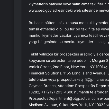
kıymetlerin satışına veya satın alma tekliflerin
www.sec.gov
adresindeki web sitesinde mevcu
Bu basın bülteni, söz konusu menkul kıymetleri s
temsil etmediği gibi, bu tür bir teklif, talep ve
menkul kıymetler yasaları uyarınca tescil veya
yargı bölgesinde bu menkul kıymetlerin satışı 
Teklif yalnızca bir prospektüs aracılığıyla gerçe
kopyasını şu adresten talep edebilir: Morgan 
Varick Street, 2nd Floor, New York, NY 10014; 
Financial Solutions, 1155 Long Island Avenue
telefondan veya
prospectus-eq_fi@jpmchase
Cayman Branch, Attention: Prospektüs Depart
10282, +1 (212) 293-4600 numaralı telefonda
ProspectusDepartment@btgpactual.com
e-pos
Madison Avenue, 9. kat, New York, NY 10022 