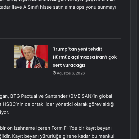
kadar ilave A Sınıfı hisse satın alma opsiyonu sunmayı
Trump’tan yeni tehdit:
Hürmüz açılmazsa İran’ı çok
sert vuracağız
Ağustos 6, 2026
organ, BTG Pactual ve Santander (BME:
SAN
)’in global
e HSBC’nin de ortak lider yönetici olarak görev aldığı
iyor.
bir ön izahname içeren Form F-1’de bir kayıt beyanı
ldir. Kayıt beyanı yürürlüğe girene kadar bu menkul