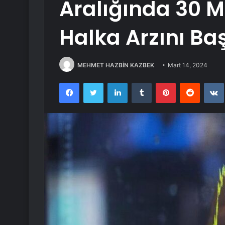
Aralığında 30 M
Halka Arzını Baş
MEHMET HAZBİN KAZBEK
Mart 14, 2024
Facebook
Twitter
LinkedIn
Tumblr
Pinterest
Reddit