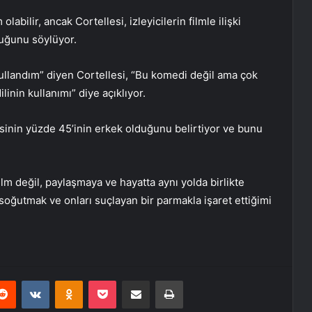
labilir, ancak Cortellesi, izleyicilerin filmle ilişki
uğunu söylüyor.
ullandım” diyen Cortellesi, “Bu komedi değil ama çok
inin kullanımı” diye açıklıyor.
lesinin yüzde 45’inin erkek olduğunu belirtiyor ve bunu
film değil, paylaşmaya ve hayatta aynı yolda birlikte
soğutmak ve onları suçlayan bir parmakla işaret ettiğimi
erest
Reddit
VKontakte
Odnoklassniki
Pocket
E-Posta ile paylaş
Yazdır