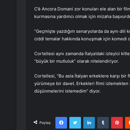
C’è Ancora Domani zor konuları ele alan bir film o
kurmasına yardımcı olmak için mizaha başvurd
“Geçmişte yazdığım senaryolarda da aynı dili k
ciddi temalar hakkında konuşmak için komedi dil
Cortellesi aynı zamanda İtalya’daki izleyici kit
“büyük bir mutluluk” olarak nitelendiriyor.
Cortellesi, “Bu asla İtalyan erkeklere karşı bir 
yürümeye bir davet. Erkekleri filmi izlemekten 
düşünmelerini istemedim” diyor.
Facebook
Twitter
LinkedIn
Tumblr
Pint
Paylaş