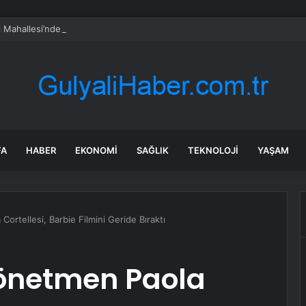
 Mahallesi’nde Elektrik Trafosunda Patlama: Kısa Süreli Panik ve Elektrik 
FA
HABER
EKONOMI
SAĞLIK
TEKNOLOJI
YAŞAM
ortellesi, Barbie Filmini Geride Bıraktı
Yönetmen Paola