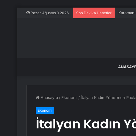
Karamanlı
Pazar, Ağustos 9 2026
Son Dakika Haberleri
ANASAY
Anasayfa
/
Ekonomi
/
İtalyan Kadın Yönetmen Paola C
Ekonomi
İtalyan Kadın 