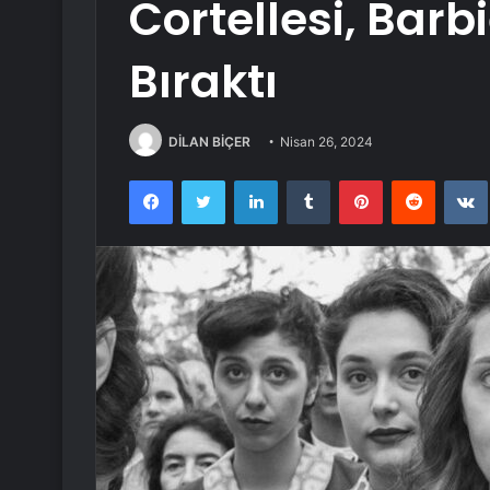
Cortellesi, Barb
Bıraktı
DİLAN BİÇER
Nisan 26, 2024
Facebook
Twitter
LinkedIn
Tumblr
Pinterest
Reddit