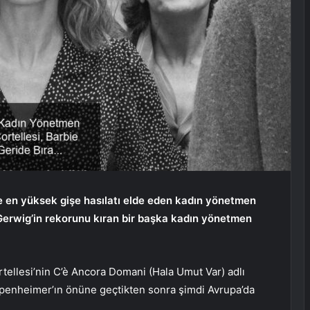
de en yüksek gişe hasılatı elde eden kadın yönetmen
a Gerwig’in rekorunu kıran bir başka kadın yönetmen
rtellesi’nin C’è Ancora Domani (Hala Umut Var) adlı
Oppenheimer’ın önüne geçtikten sonra şimdi Avrupa’da