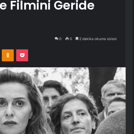
ie Filmini Geride
0
0
2 dakika okuma süresi
VKontakte
Odnoklassniki
Pocket