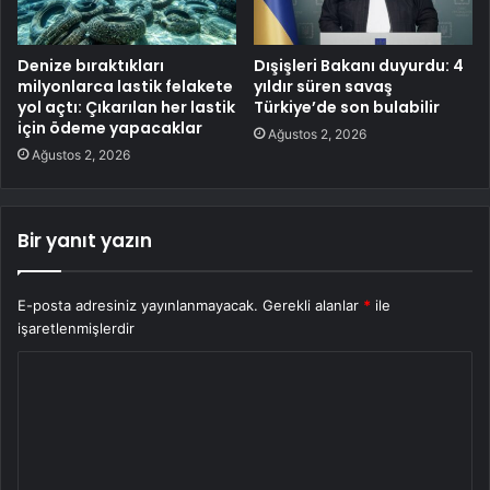
Denize bıraktıkları
Dışişleri Bakanı duyurdu: 4
milyonlarca lastik felakete
yıldır süren savaş
yol açtı: Çıkarılan her lastik
Türkiye’de son bulabilir
için ödeme yapacaklar
Ağustos 2, 2026
Ağustos 2, 2026
Bir yanıt yazın
E-posta adresiniz yayınlanmayacak.
Gerekli alanlar
*
ile
işaretlenmişlerdir
Y
o
r
u