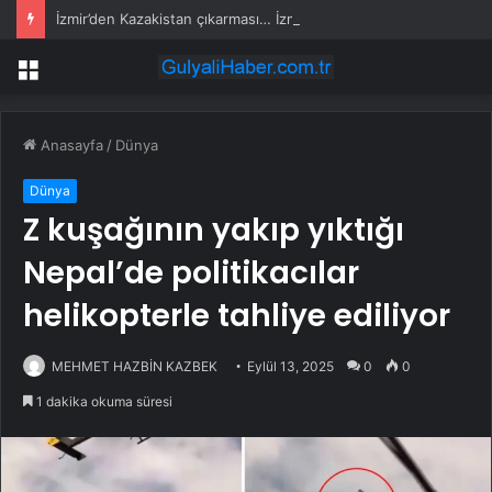
İzmir’den Kazakistan çıkarması… İzmir ile üç kent arasında ticaret ve kültür köprüsü hedefi
Menü
Anasayfa
/
Dünya
Dünya
Z kuşağının yakıp yıktığı
Nepal’de politikacılar
helikopterle tahliye ediliyor
MEHMET HAZBİN KAZBEK
Eylül 13, 2025
0
0
1 dakika okuma süresi