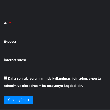
m
*
Ad
*
E-posta
*
İnternet sitesi
Daha sonraki yorumlarımda kullanılması için adım, e-posta
adresim ve site adresim bu tarayıcıya kaydedilsin.