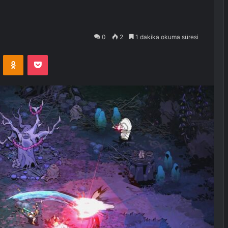
0
2
1 dakika okuma süresi
VKontakte
Odnoklassniki
Pocket