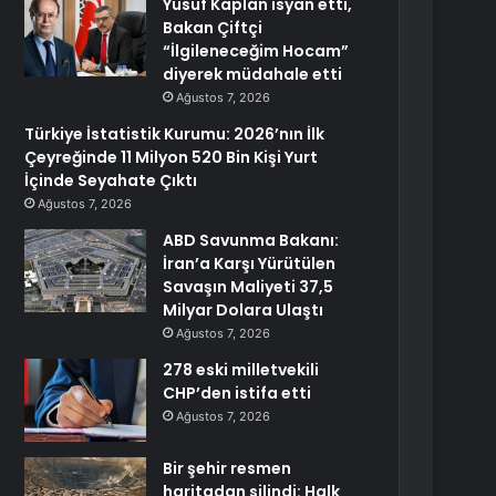
Yusuf Kaplan isyan etti,
Bakan Çiftçi
“İlgileneceğim Hocam”
diyerek müdahale etti
Ağustos 7, 2026
Türkiye İstatistik Kurumu: 2026’nın İlk
Çeyreğinde 11 Milyon 520 Bin Kişi Yurt
İçinde Seyahate Çıktı
Ağustos 7, 2026
ABD Savunma Bakanı:
İran’a Karşı Yürütülen
Savaşın Maliyeti 37,5
Milyar Dolara Ulaştı
Ağustos 7, 2026
278 eski milletvekili
CHP’den istifa etti
Ağustos 7, 2026
Bir şehir resmen
haritadan silindi: Halk