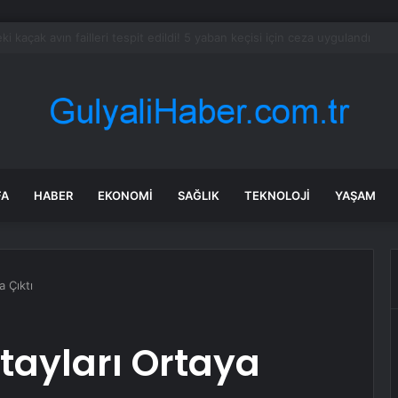
kuzeyinde şiddetli yağışların ardından yol onarım çalışmaları sürüyor
FA
HABER
EKONOMI
SAĞLIK
TEKNOLOJI
YAŞAM
 Çıktı
tayları Ortaya