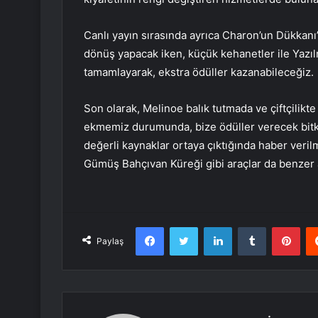
Canlı yayın sırasında ayrıca Charon’un Dükkanı’
dönüş yapacak iken, küçük kehanetler ile Yazı
tamamlayarak, ekstra ödüller kazanabileceğiz.
Son olarak, Melinoe balık tutmada ve çiftçilikt
ekmemiz durumunda, bize ödüller verecek bitki
değerli kaynaklar ortaya çıktığında haber verilm
Gümüş Bahçıvan Küreği gibi araçlar da benze
Facebook
Twitter
LinkedIn
Tumblr
Pint
Paylaş