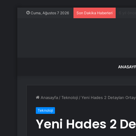
Şili’nin 
Cuma, Ağustos 7 2026
Son Dakika Haberleri
ANASAY
Anasayfa
/
Teknoloji
/
Yeni Hades 2 Detayları Ortaya
Teknoloji
Yeni Hades 2 De