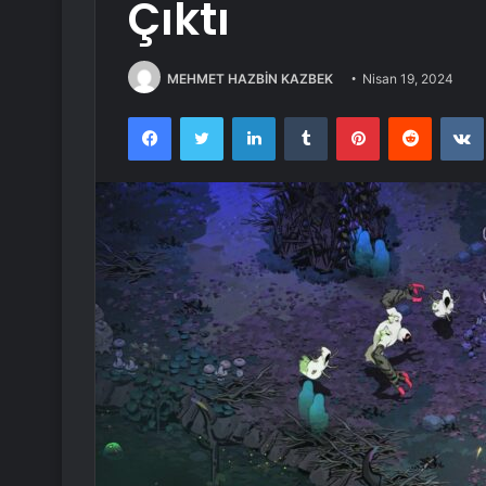
Çıktı
MEHMET HAZBİN KAZBEK
Nisan 19, 2024
Facebook
Twitter
LinkedIn
Tumblr
Pinterest
Reddit