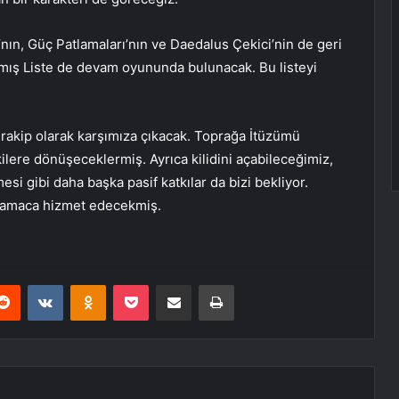
nın, Güç Patlamaları’nın ve Daedalus Çekici’nin de geri
lmış Liste de devam oyununda bulunacak. Bu listeyi
e rakip olarak karşımıza çıkacak. Toprağa İtüzümü
lere dönüşeceklermiş. Ayrıca kilidini açabileceğimiz,
esi gibi daha başka pasif katkılar da bizi bekliyor.
r amaca hizmet edecekmiş.
erest
Reddit
VKontakte
Odnoklassniki
Pocket
E-Posta ile paylaş
Yazdır