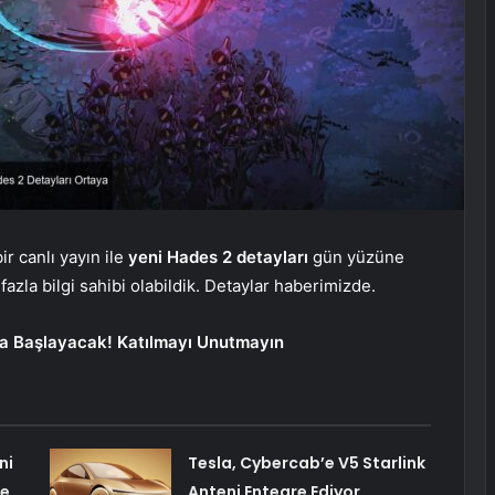
r canlı yayın ile
yeni Hades 2 detayları
gün yüzüne
azla bilgi sahibi olabildik. Detaylar haberimizde.
da Başlayacak! Katılmayı Unutmayın
ni
Tesla, Cybercab’e V5 Starlink
te
Anteni Entegre Ediyor