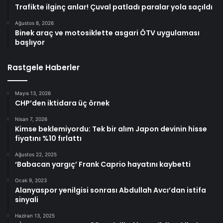
Trafikte ilginç anlar! Çuval patladı paralar yola saçıldı
Ağustos 8, 2026
Binek araç ve motosiklette asgari ÖTV uygulaması
başlıyor
Rastgele Haberler
Mayıs 13, 2026
CHP’den iktidara üç örnek
Nisan 7, 2026
Kimse beklemiyordu: Tek bir alım Japon devinin hisse
fiyatını %10 fırlattı
Ağustos 22, 2025
‘Babacan yargıç’ Frank Caprio hayatını kaybetti
Ocak 9, 2023
Alanyaspor yenilgisi sonrası Abdullah Avcı’dan istifa
sinyali
Haziran 13, 2025