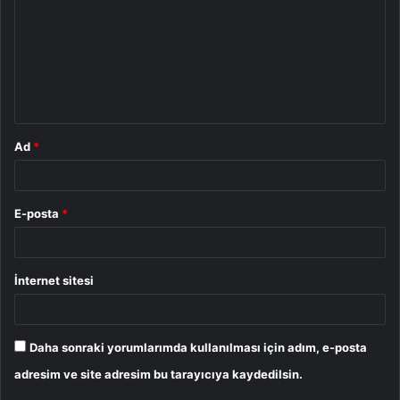
r
u
m
*
Ad
*
E-posta
*
İnternet sitesi
Daha sonraki yorumlarımda kullanılması için adım, e-posta
adresim ve site adresim bu tarayıcıya kaydedilsin.