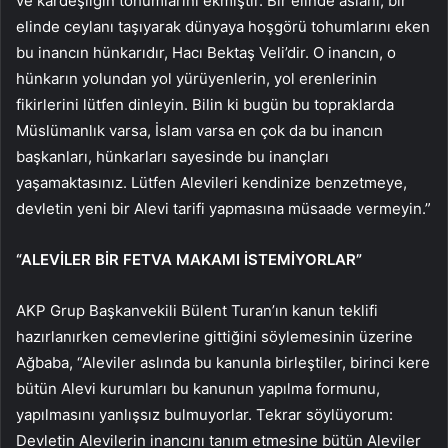
ve kardeşliğin tohumlarını ekmiştir. Bir elinde aslanı, bir
elinde ceylanı taşıyarak dünyaya hoşgörü tohumlarını eken
bu inancın hünkarıdır, Hacı Bektaş Veli’dir. O inancın, o
hünkarın yolundan yol yürüyenlerin, yol erenlerinin
fikirlerini lütfen dinleyin. Bilin ki bugün bu topraklarda
Müslümanlık varsa, İslam varsa en çok da bu inancın
başkanları, hünkarları sayesinde bu inançları
yaşamaktasınız. Lütfen Alevileri kendinize benzetmeye,
devletin yeni bir Alevi tarifi yapmasına müsaade vermeyin.”
“ALEVİLER BİR FETVA MAKAMI İSTEMİYORLAR”
AKP Grup Başkanvekili Bülent Turan’ın kanun teklifi
hazırlanırken cemevlerine gittiğini söylemesinin üzerine
Ağbaba, “Aleviler aslında bu kanunla birleştiler, birinci kere
bütün Alevi kurumları bu kanunun yapılma formunu,
yapılmasını yanlışsız bulmuyorlar. Tekrar söylüyorum:
Devletin Alevilerin inancını tanım etmesine bütün Aleviler