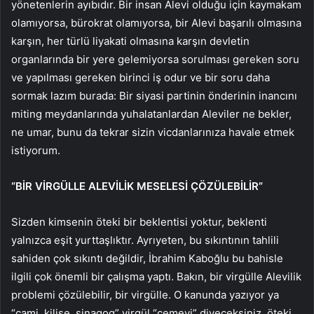
yönetenlerin ayıbıdır. Bir insan Alevi olduğu için kaymakam
olamıyorsa, bürokrat olamıyorsa, bir Alevi başarılı olmasına
karşın, her türlü liyakati olmasına karşın devletin
organlarında bir yere gelemiyorsa sorulması gereken soru
ve yapılması gereken birinci iş odur ve bir soru daha
sormak lazım burada: Bir siyasi partinin önderinin inancını
miting meydanlarında yuhalatanlardan Aleviler ne bekler,
ne umar, bunu da tekrar sizin vicdanlarınıza havale etmek
istiyorum.
“BİR VİRGÜLLE ALEVİLİK MESELESİ ÇÖZÜLEBİLİR”
Sizden kimsenin öteki bir beklentisi yoktur, beklenti
yalnızca eşit yurttaşlıktır. Ayrıyeten, bu sıkıntının tahlili
sahiden çok sıkıntı değildir, İbrahim Kaboğlu bu bahisle
ilgili çok önemli bir çalışma yaptı. Bakın, bir virgülle Alevilik
problemi çözülebilir, bir virgülle. O kanunda yazıyor ya
“cami, kilise, sinagog” virgül “cemevi” diyeceksiniz, öteki