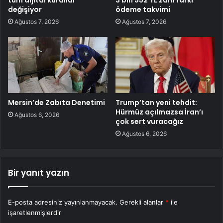
değişiyor
ödeme takvimi
Ağustos 7, 2026
Ağustos 7, 2026
Mersin’de Zabıta Denetimi
Trump’tan yeni tehdit:
Hürmüz açılmazsa İran’ı
Ağustos 6, 2026
çok sert vuracağız
Ağustos 6, 2026
Bir yanıt yazın
E-posta adresiniz yayınlanmayacak.
Gerekli alanlar
*
ile
işaretlenmişlerdir