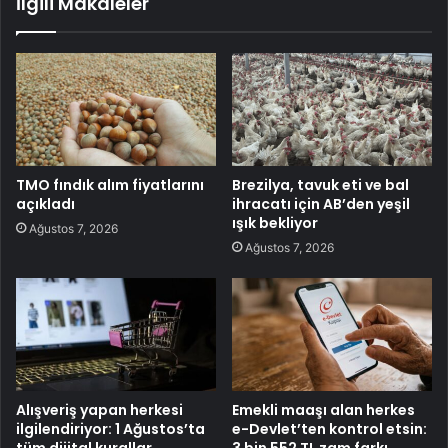
İlgili Makaleler
TMO fındık alım fiyatlarını
Brezilya, tavuk eti ve bal
açıkladı
ihracatı için AB’den yeşil
ışık bekliyor
Ağustos 7, 2026
Ağustos 7, 2026
Alışveriş yapan herkesi
Emekli maaşı alan herkes
ilgilendiriyor: 1 Ağustos’ta
e-Devlet’ten kontrol etsin:
tüm dijital kurallar
3 bin 552 TL zam farkı