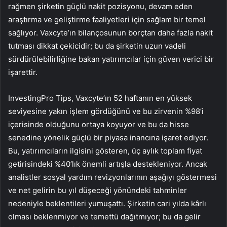
rağmen şirketin güçlü nakit pozisyonu, devam eden
araştırma ve geliştirme faaliyetleri için sağlam bir temel
sağlıyor. Vaxcyte’ın bilançosunun borçtan daha fazla nakit
tutması dikkat çekicidir; bu da şirketin uzun vadeli
sürdürülebilirliğine bakan yatırımcılar için güven verici bir
işarettir.
InvestingPro Tips, Vaxcyte’ın 52 haftanın en yüksek
seviyesine yakın işlem gördüğünü ve bu zirvenin %98’i
içerisinde olduğunu ortaya koyuyor ve bu da hisse
senedine yönelik güçlü bir piyasa inancına işaret ediyor.
Bu, yatırımcıların ilgisini gösteren, üç aylık toplam fiyat
getirisindeki %40’lık önemli artışla destekleniyor. Ancak
analistler sosyal yardım revizyonlarının aşağıyı göstermesi
ve net gelirin bu yıl düşeceği yönündeki tahminler
nedeniyle beklentileri yumuşattı. Şirketin cari yılda kârlı
olması beklenmiyor ve temettü dağıtmıyor; bu da gelir