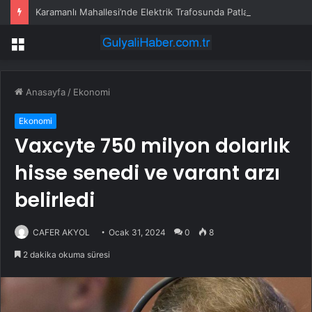
Karamanlı Mahallesi’nde Elektrik Trafosunda Patlama: Kısa Süreli Panik ve Elektrik Kesintisi
Menü
Anasayfa
/
Ekonomi
Ekonomi
Vaxcyte 750 milyon dolarlık
hisse senedi ve varant arzı
belirledi
CAFER AKYOL
Ocak 31, 2024
0
8
2 dakika okuma süresi