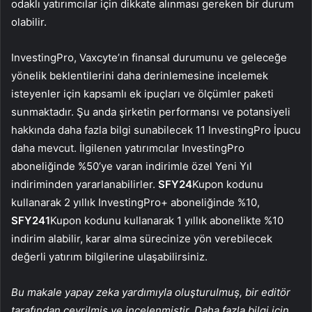
odaklı yatırımcılar için dikkate alınması gereken bir durum
olabilir.
InvestingPro, Vaxcyte’ın finansal durumunu ve geleceğe
yönelik beklentilerini daha derinlemesine incelemek
isteyenler için kapsamlı ek ipuçları ve ölçümler paketi
sunmaktadır. Şu anda şirketin performansı ve potansiyeli
hakkında daha fazla bilgi sunabilecek 11 InvestingPro İpucu
daha mevcut. İlgilenen yatırımcılar InvestingPro
aboneliğinde %50’ye varan indirimle özel Yeni Yıl
indiriminden yararlanabilirler.
SFY24
Kupon kodunu
kullanarak 2 yıllık InvestingPro+ aboneliğinde %10,
SFY241
Kupon kodunu kullanarak 1 yıllık abonelikte %10
indirim alabilir, karar alma sürecinize yön verebilecek
değerli yatırım bilgilerine ulaşabilirsiniz.
Bu makale yapay zeka yardımıyla oluşturulmuş, bir editör
tarafından çevrilmiş ve incelenmiştir. Daha fazla bilgi için