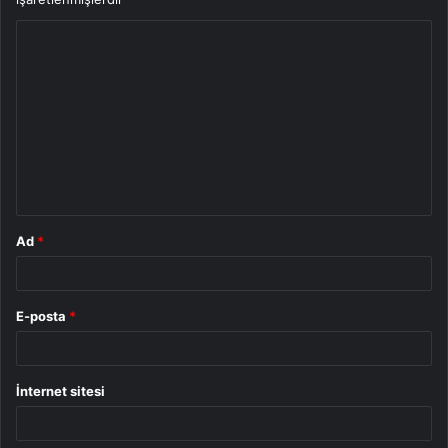
Y
o
r
u
m
*
Ad
*
E-posta
*
İnternet sitesi