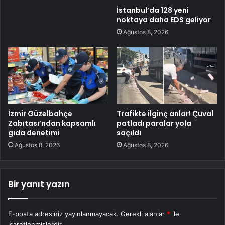
İstanbul’da 128 yeni
noktaya daha EDS geliyor
Ağustos 8, 2026
İzmir Güzelbahçe
Trafikte ilginç anlar! Çuval
Zabıtası’ndan kapsamlı
patladı paralar yola
gıda denetimi
saçıldı
Ağustos 8, 2026
Ağustos 8, 2026
Bir yanıt yazın
E-posta adresiniz yayınlanmayacak.
Gerekli alanlar
*
ile
işaretlenmişlerdir