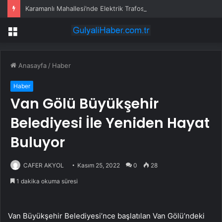
Karamanlı Mahallesi’nde Elektrik Trafosunda Patlama: Kısa Süreli Panik ve Elektrik Kesintisi
Menü
Anasayfa
/
Haber
Haber
Van Gölü Büyükşehir
Belediyesi İle Yeniden Hayat
Buluyor
CAFER AKYOL
Kasım 25, 2022
0
28
1 dakika okuma süresi
Van Büyükşehir Belediyesi’nce başlatılan Van Gölü’ndeki