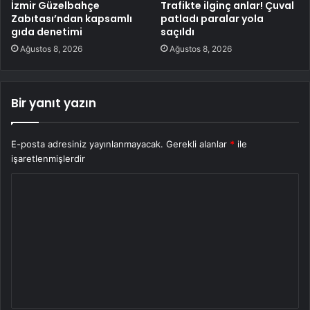
İzmir Güzelbahçe
Trafikte ilginç anlar! Çuval
Zabıtası’ndan kapsamlı
patladı paralar yola
gıda denetimi
saçıldı
Ağustos 8, 2026
Ağustos 8, 2026
Bir yanıt yazın
E-posta adresiniz yayınlanmayacak.
Gerekli alanlar
*
ile
işaretlenmişlerdir
Y
o
r
u
m
*