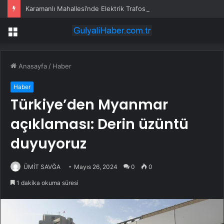
Karamanlı Mahallesi’nde Elektrik Trafosunda Patlama: Kısa Süreli Panik ve Elektrik Kesintisi
Menü
Anasayfa
/
Haber
Haber
Türkiye’den Myanmar
açıklaması: Derin üzüntü
duyuyoruz
ÜMİT SAVĞA
Mayıs 26, 2024
0
0
1 dakika okuma süresi