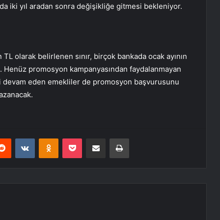
iki yıl aradan sonra değişikliğe gitmesi bekleniyor.
TL olarak belirlenen sınır, birçok bankada ocak ayının
ilecek. Henüz promosyon kampanyasından faydalanmayan
resi devam eden emekliler de promosyon başvurusunu
kazanacak.
erest
Reddit
VKontakte
Odnoklassniki
Pocket
E-Posta ile paylaş
Yazdır