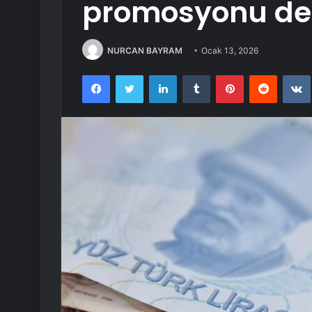
promosyonu değiş
NURCAN BAYRAM
Ocak 13, 2026
Facebook
Twitter
LinkedIn
Tumblr
Pinterest
Reddit