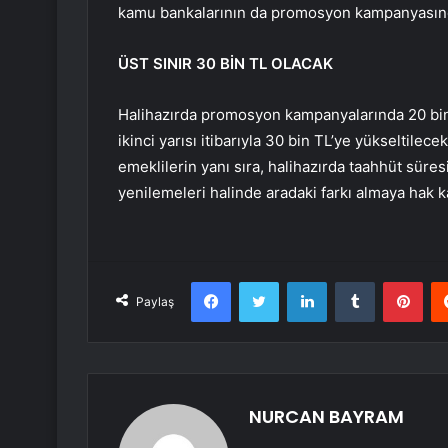
kamu bankalarının da promosyon kampanyasında 
ÜST SINIR 30 BİN TL OLACAK
Halihazırda promosyon kampanyalarında 20 bin 
ikinci yarısı itibarıyla 30 bin TL’ye yükselt
emeklilerin yanı sıra, halihazırda taahhüt sü
yenilemeleri halinde aradaki farkı almaya hak 
Facebook
Twitter
LinkedIn
Tumblr
Pint
Paylaş
NURCAN BAYRAM