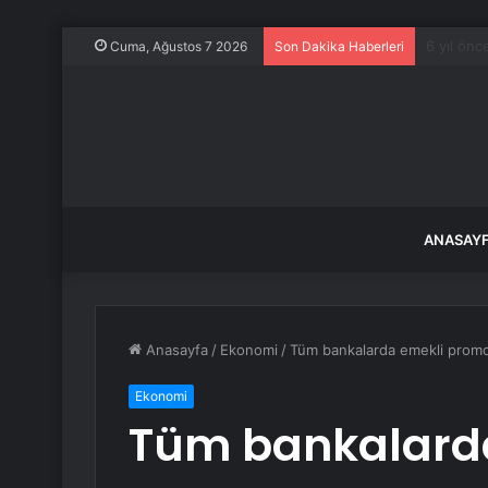
Şili’nin 
Cuma, Ağustos 7 2026
Son Dakika Haberleri
ANASAY
Anasayfa
/
Ekonomi
/
Tüm bankalarda emekli promos
Ekonomi
Tüm bankalard