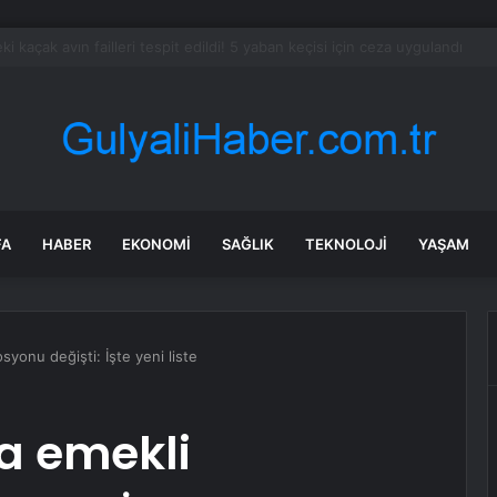
kuzeyinde şiddetli yağışların ardından yol onarım çalışmaları sürüyor
FA
HABER
EKONOMI
SAĞLIK
TEKNOLOJI
YAŞAM
yonu değişti: İşte yeni liste
a emekli