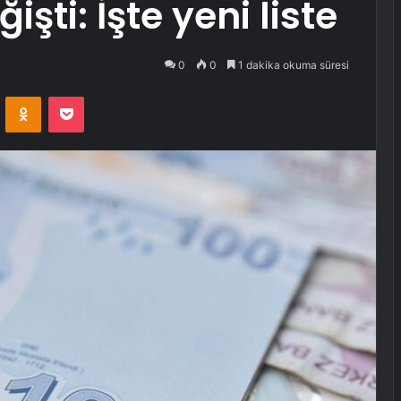
ti: İşte yeni liste
0
0
1 dakika okuma süresi
VKontakte
Odnoklassniki
Pocket