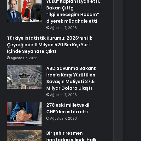
Yusuf Kaplan isyan etti,
Bakan Çiftçi
“İlgileneceğim Hocam”
diyerek müdahale etti
Ağustos 7, 2026
Türkiye İstatistik Kurumu: 2026’nın İlk
Çeyreğinde 11 Milyon 520 Bin Kişi Yurt
İçinde Seyahate Çıktı
Ağustos 7, 2026
ABD Savunma Bakanı:
İran’a Karşı Yürütülen
Savaşın Maliyeti 37,5
Milyar Dolara Ulaştı
Ağustos 7, 2026
278 eski milletvekili
CHP’den istifa etti
Ağustos 7, 2026
Bir şehir resmen
haritadan silindi: Halk