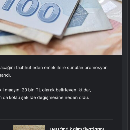
alacağını taahhüt eden emeklilere sunulan promosyon
şandı.
 maaşını 20 bin TL olarak belirleyen iktidar,
 da köklü şekilde değişmesine neden oldu.
TMO fındık alım fiyatlarını