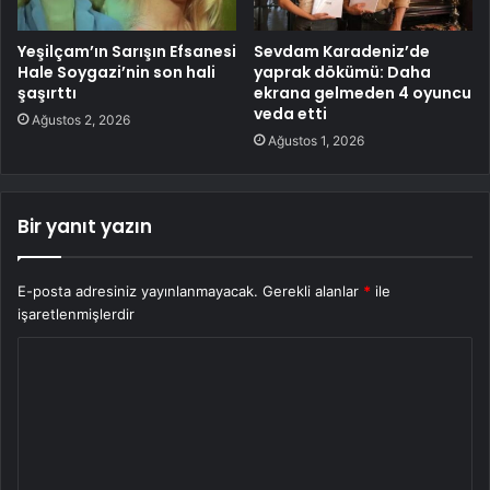
Yeşilçam’ın Sarışın Efsanesi
Sevdam Karadeniz’de
Hale Soygazi’nin son hali
yaprak dökümü: Daha
şaşırttı
ekrana gelmeden 4 oyuncu
veda etti
Ağustos 2, 2026
Ağustos 1, 2026
Bir yanıt yazın
E-posta adresiniz yayınlanmayacak.
Gerekli alanlar
*
ile
işaretlenmişlerdir
Y
o
r
u
m