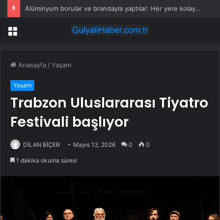
Alüminyum borular ve brandayla yaptılar: Her yere kolayca kurulabilecek
Menü
Anasayfa
/
Yaşam
Yaşam
Trabzon Uluslararası Tiyatro
Festivali başlıyor
DİLAN BİÇER
Mayıs 13, 2026
0
0
1 dakika okuma süresi