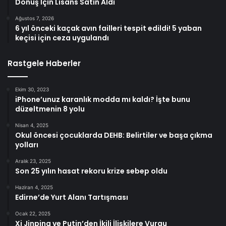
Dönüş İçin Lisans Satın Aldı
Ağustos 7, 2026
6 yıl önceki kaçak avın failleri tespit edildi! 5 yaban
keçisi için ceza uygulandı
Rastgele Haberler
Ekim 30, 2023
iPhone’unuz karanlık modda mı kaldı? İşte bunu
düzeltmenin 8 yolu
Nisan 4, 2025
Okul öncesi çocuklarda DEHB: Belirtiler ve başa çıkma
yolları
Aralık 23, 2025
Son 25 yılın hasat rekoru krize sebep oldu
Haziran 4, 2025
Edirne’de Yurt Alanı Tartışması
Ocak 22, 2025
Xi Jinping ve Putin’den İkili İlişkilere Vurgu