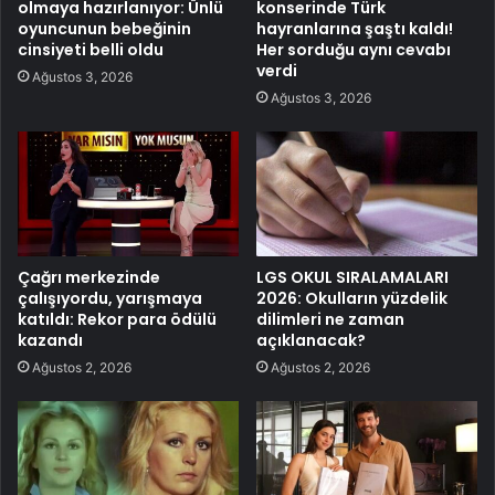
olmaya hazırlanıyor: Ünlü
konserinde Türk
oyuncunun bebeğinin
hayranlarına şaştı kaldı!
cinsiyeti belli oldu
Her sorduğu aynı cevabı
verdi
Ağustos 3, 2026
Ağustos 3, 2026
Çağrı merkezinde
LGS OKUL SIRALAMALARI
çalışıyordu, yarışmaya
2026: Okulların yüzdelik
katıldı: Rekor para ödülü
dilimleri ne zaman
kazandı
açıklanacak?
Ağustos 2, 2026
Ağustos 2, 2026