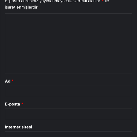
E-posta adresiniz yayınlanmayacak.
Gerekli alanlar
*
ile
işaretlenmişlerdir
Y
o
r
u
m
*
Ad
*
E-posta
*
İnternet sitesi