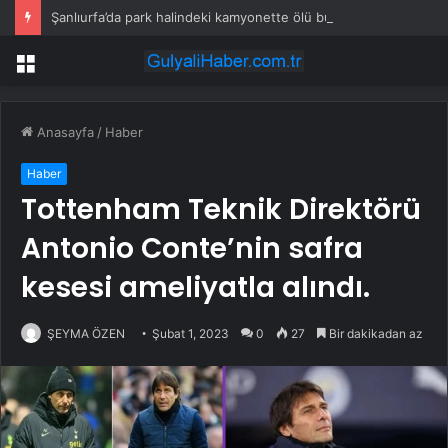
Şanlıurfa’da park halindeki kamyonette ölü bulundu: Soruşturma başlatıldı
Menü
Anasayfa
/
Haber
Haber
Tottenham Teknik Direktörü
Antonio Conte’nin safra
kesesi ameliyatla alındı.
ŞEYMA ÖZEN
Şubat 1, 2023
0
27
Bir dakikadan az