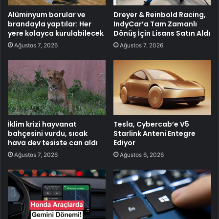
Alüminyum borular ve
Dreyer & Reinbold Racing,
brandayla yaptılar: Her
IndyCar’a Tam Zamanlı
yere kolayca kurulabilecek
Dönüş İçin Lisans Satın Aldı
Ağustos 7, 2026
Ağustos 7, 2026
İklim krizi hayvanat
Tesla, Cybercab’e V5
bahçesini vurdu, sıcak
Starlink Anteni Entegre
hava dev tesiste can aldı
Ediyor
Ağustos 7, 2026
Ağustos 6, 2026