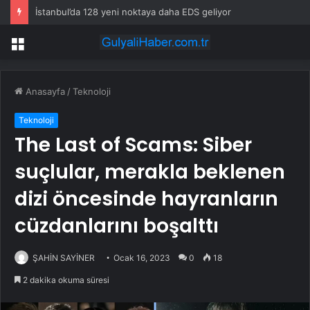
İstanbul’da 128 yeni noktaya daha EDS geliyor
Menü
Anasayfa
/
Teknoloji
Teknoloji
The Last of Scams: Siber
suçlular, merakla beklenen
dizi öncesinde hayranların
cüzdanlarını boşalttı
ŞAHİN SAYİNER
Ocak 16, 2023
0
18
2 dakika okuma süresi