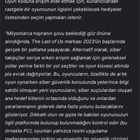
Oyun koduna erişim elde etmek için, kullanıcılardan
rastgele bir oyuncunun ilgisini çekebilecek hediyeler
listesinden seçim yapmaları istenir.
“Milyonlarca hayranın şovu beklediği göz önüne
alındığında, The Last of Us markası 2023’ün başlarında
gerçek bir patlama yaşayacak. Alternatif olarak, siber
takipçiler seriye erken erişim sağlamak için geleneksel
yollar yerine farklı bir yol seçtiler ve oyun kisvesi altında
pis evrak dağıtıyorlar. Bu, oyuncuların, özellikle de artık
oyun oynarken siber güvenlik konusunda yeterince bilgi
sahibi olmayan yeni oyuncuların, siber suçlulardan oluşan
ana hedef kitlenin ortasında olduğunu ve onlardan
yararlanmanın giderek daha fazla yolunu bulacaklarını
gösteriyor. Dikkatli olun ve gıpta ile bakılan oyununuzun
ilgili platformda bulunup bulunmadığını kontrol edin (bu
örnekte PC), oyunları yalnızca resmi uygulama
mağazalarından indirin ve güvenilir bir güvenlik çözümü