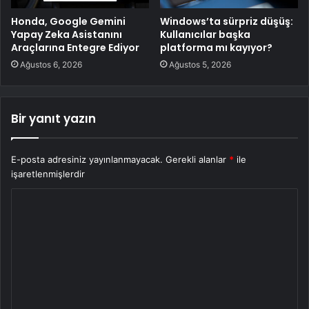
Honda, Google Gemini
Windows’ta sürpriz düşüş:
Yapay Zeka Asistanını
Kullanıcılar başka
Araçlarına Entegre Ediyor
platforma mı kayıyor?
Ağustos 6, 2026
Ağustos 5, 2026
Bir yanıt yazın
E-posta adresiniz yayınlanmayacak.
Gerekli alanlar
*
ile
işaretlenmişlerdir
Y
o
r
u
m
*