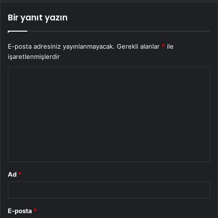
Bir yanıt yazın
E-posta adresiniz yayınlanmayacak.
Gerekli alanlar
*
ile
işaretlenmişlerdir
Y
o
r
u
m
*
Ad
*
E-posta
*