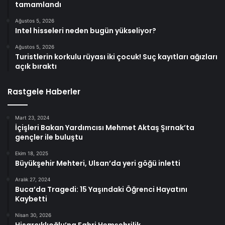
tamamlandı
Ağustos 5, 2026
Intel hisseleri neden bugün yükseliyor?
Ağustos 5, 2026
Turistlerin korkulu rüyası iki çocuk! Suç kayıtları ağızları
açık bıraktı
Rastgele Haberler
Mart 23, 2024
İçişleri Bakan Yardımcısı Mehmet Aktaş Şırnak’ta
gençler ile buluştu
Ekim 18, 2025
Büyükşehir Mehteri, Ulsan’da yeri göğü inletti
Aralık 27, 2024
Buca’da Tragedi: 15 Yaşındaki Öğrenci Hayatını
Kaybetti
Nisan 30, 2026
Hisarcıklıoğlu’na Fahri Hemşehrilik