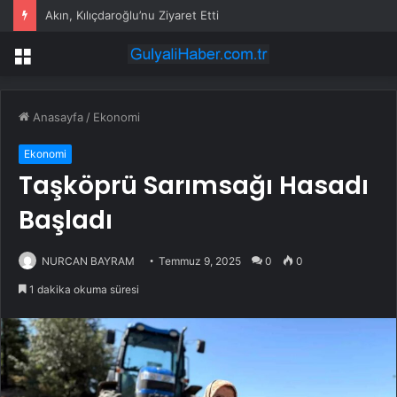
Akın, Kılıçdaroğlu’nu Ziyaret Etti
Menü
Anasayfa
/
Ekonomi
Ekonomi
Taşköprü Sarımsağı Hasadı
Başladı
NURCAN BAYRAM
Temmuz 9, 2025
0
0
1 dakika okuma süresi