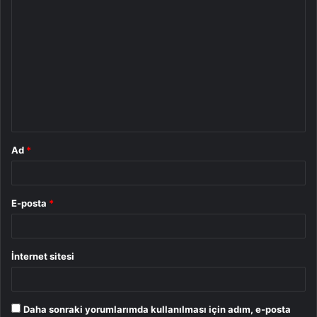
Y
o
r
u
m
*
Ad
*
E-posta
*
İnternet sitesi
Daha sonraki yorumlarımda kullanılması için adım, e-posta