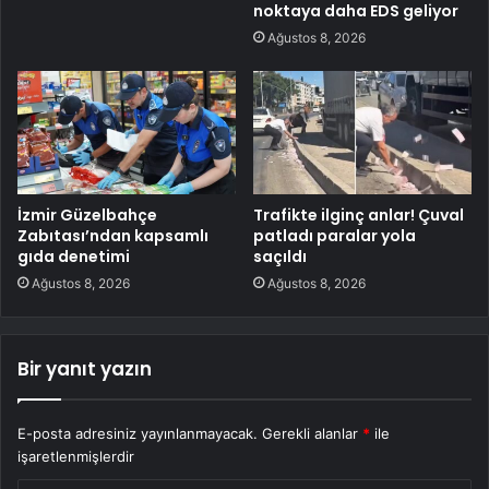
noktaya daha EDS geliyor
Ağustos 8, 2026
İzmir Güzelbahçe
Trafikte ilginç anlar! Çuval
Zabıtası’ndan kapsamlı
patladı paralar yola
gıda denetimi
saçıldı
Ağustos 8, 2026
Ağustos 8, 2026
Bir yanıt yazın
E-posta adresiniz yayınlanmayacak.
Gerekli alanlar
*
ile
işaretlenmişlerdir