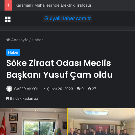
Karamanlı Mahallesi’nde Elektrik Trafosunda Patlama: Kısa Süreli Panik ve Elektrik Kesintisi
Menü
Anasayfa
/
Haber
Haber
Söke Ziraat Odası Meclis
Başkanı Yusuf Çam oldu
CAFER AKYOL
Şubat 20, 2023
0
27
Bir dakikadan az