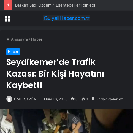
Başkan Şadi Özdemir, Esentepeliler’i dinledi
Menü
Anasayfa
/
Haber
Haber
Seydikemer’de Trafik
Kazası: Bir Kişi Hayatını
Kaybetti
ÜMİT SAVĞA
Ekim 13, 2025
0
0
Bir dakikadan az