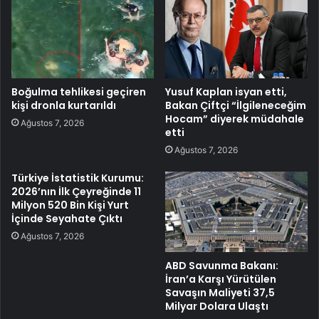
Boğulma tehlikesi geçiren
Yusuf Kaplan isyan etti,
kişi dronla kurtarıldı
Bakan Çiftçi “İlgileneceğim
Hocam” diyerek müdahale
Ağustos 7, 2026
etti
Ağustos 7, 2026
Türkiye İstatistik Kurumu:
2026’nın İlk Çeyreğinde 11
Milyon 520 Bin Kişi Yurt
İçinde Seyahate Çıktı
Ağustos 7, 2026
ABD Savunma Bakanı:
İran’a Karşı Yürütülen
Savaşın Maliyeti 37,5
Milyar Dolara Ulaştı