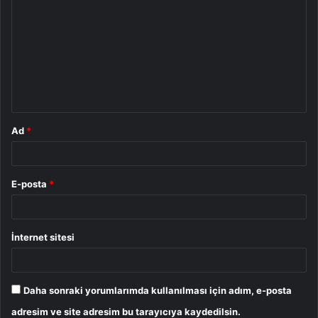
o
r
u
m
*
Ad
*
E-posta
*
İnternet sitesi
Daha sonraki yorumlarımda kullanılması için adım, e-posta
adresim ve site adresim bu tarayıcıya kaydedilsin.