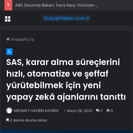
ABD Savunma Bakanı: İran’a Karşı Yürütülen Savaşın Maliyeti 37,5 Milyar Dolara Ulaştı
Menü
Anasayfa
/
İş
İş
SAS, karar alma süreçlerini
hızlı, otomatize ve şeffaf
yürütebilmek için yeni
yapay zekâ ajanlarını tanıttı
MEHMET HAZBİN KAZBEK
Mayıs 26, 2025
0
0
2 dakika okuma süresi