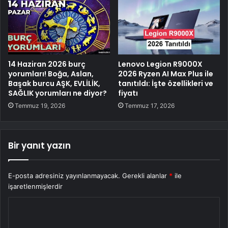
14 Haziran 2026 burç
Lenovo Legion R9000X
yorumları! Boğa, Aslan,
2026 Ryzen AI Max Plus ile
Başak burcu AŞK, EVLİLİK,
tanıtıldı: İşte özellikleri ve
SAĞLIK yorumları ne diyor?
fiyatı
Temmuz 19, 2026
Temmuz 17, 2026
Bir yanıt yazın
E-posta adresiniz yayınlanmayacak.
Gerekli alanlar
*
ile
işaretlenmişlerdir
Y
o