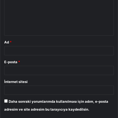
r
u
m
*
Ad
*
E-posta
*
İnternet sitesi
Daha sonraki yorumlarımda kullanılması için adım, e-posta
adresim ve site adresim bu tarayıcıya kaydedilsin.