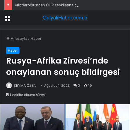
Kılıçdaroğlu’ndan CHP teşkilatına çağrı: Mahkeme kararı uygulansın
Menü
Anasayfa
/
Haber
Haber
Rusya-Afrika Zirvesi’nde
onaylanan sonuç bildirgesi
ŞEYMA ÖZEN
Ağustos 1, 2023
0
19
1 dakika okuma süresi