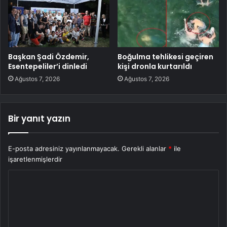
Başkan Şadi Özdemir,
Boğulma tehlikesi geçiren
Esentepeliler’i dinledi
kişi dronla kurtarıldı
Ağustos 7, 2026
Ağustos 7, 2026
Bir yanıt yazın
E-posta adresiniz yayınlanmayacak.
Gerekli alanlar
*
ile
işaretlenmişlerdir
Y
o
r
u