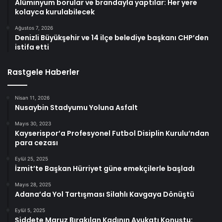
Alüminyum borular ve brandayla yaptılar: Her yere
kolayca kurulabilecek
Ağustos 7, 2026
Denizli Büyükşehir ve 14 ilçe belediye başkanı CHP’den
istifa etti
Rastgele Haberler
Nisan 11, 2026
Nusaybin Stadyumu Yoluna Asfalt
Mayıs 30, 2023
Kayserispor’a Profesyonel Futbol Disiplin Kurulu’ndan
para cezası
Eylül 25, 2025
İzmit’te Başkan Hürriyet güne emekçilerle başladı
Mayıs 28, 2025
Adana’da Yol Tartışması Silahlı Kavgaya Dönüştü
Eylül 5, 2025
Şiddete Maruz Bırakılan Kadının Avukatı Konuştu: