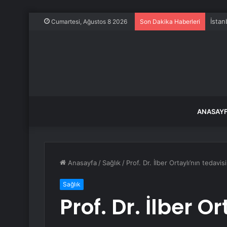
İstan
Cumartesi, Ağustos 8 2026
Son Dakika Haberleri
ANASAY
Anasayfa
/
Sağlık
/
Prof. Dr. İlber Ortaylı’nın teda
Sağlık
Prof. Dr. İlber O