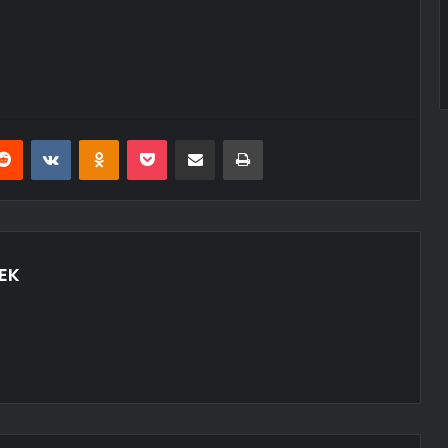
erest
Reddit
VKontakte
Odnoklassniki
Pocket
E-Posta ile paylaş
Yazdır
EK