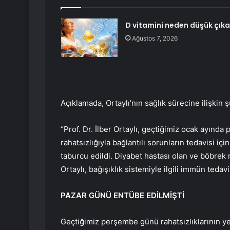
D vitamini neden düşük çıka
Ağustos 7, 2026
Açıklamada, Ortaylı’nın sağlık sürecine ilişkin şu
“Prof. Dr. İlber Ortaylı, geçtiğimiz ocak ayınd
rahatsızlığıyla bağlantılı sorunların tedavisi i
taburcu edildi. Diyabet hastası olan ve böbrek 
Ortaylı, bağışıklık sistemiyle ilgili immün tedav
PAZAR GÜNÜ ENTÜBE EDİLMİŞTİ
Geçtiğimiz perşembe günü rahatsızlıklarının y