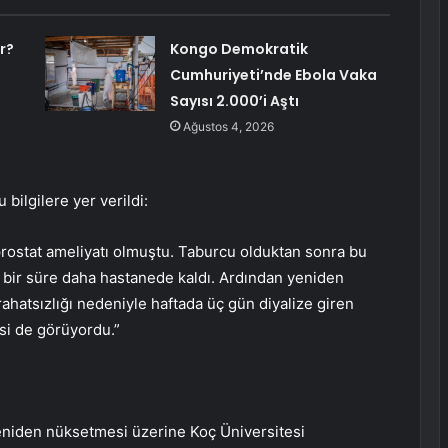
r?
Kongo Demokratik
Cumhuriyeti’nde Ebola Vaka
Sayısı 2.000’i Aştı
Ağustos 4, 2026
 bilgilere yer verildi:
a prostat ameliyatı olmuştu. Taburcu olduktan sonra bu
çin bir süre daha hastanede kaldı. Ardından yeniden
rahatsızlığı nedeniyle haftada üç gün diyalize giren
isi de görüyordu.”
eniden nüksetmesi üzerine Koç Üniversitesi