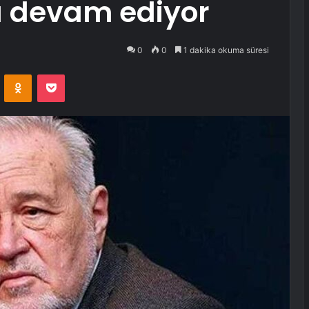
 devam ediyor
0
0
1 dakika okuma süresi
VKontakte
Odnoklassniki
Pocket