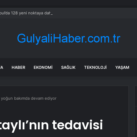
bul’da 128 yeni noktaya daha EDS geliyor
FA
HABER
EKONOMI
SAĞLIK
TEKNOLOJI
YAŞAM
visi yoğun bakımda devam ediyor
rtaylı’nın tedavisi