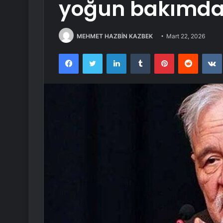
yoğun bakımda
MEHMET HAZBİN KAZBEK
Mart 22, 2026
Facebook
Twitter
LinkedIn
Tumblr
Pinterest
Reddit