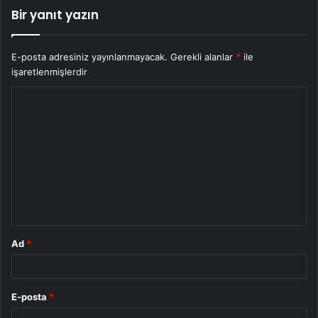
Bir yanıt yazın
E-posta adresiniz yayınlanmayacak.
Gerekli alanlar
*
ile
işaretlenmişlerdir
Y
o
r
u
m
*
Ad
*
E-posta
*