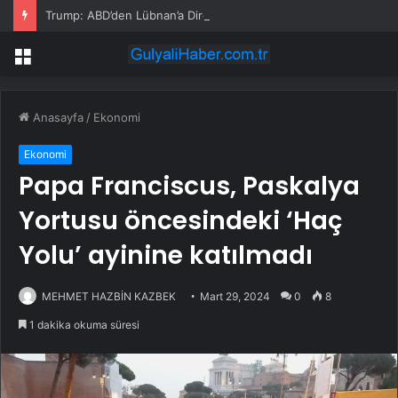
Trump: ABD’den Lübnan’a Direkt Uçuşlar Yeniden Başlayacak
Menü
Anasayfa
/
Ekonomi
Ekonomi
Papa Franciscus, Paskalya
Yortusu öncesindeki ‘Haç
Yolu’ ayinine katılmadı
MEHMET HAZBİN KAZBEK
Mart 29, 2024
0
8
1 dakika okuma süresi