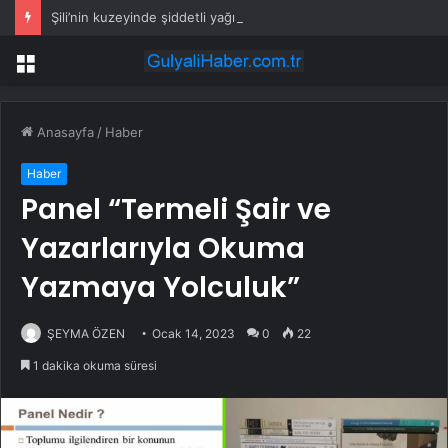
Şili’nin kuzeyinde şiddetli yağışların ardından yol onarım çalışmaları sürüyor
Menü
Anasayfa
/
Haber
Haber
Panel “Termeli Şair ve
Yazarlarıyla Okuma
Yazmaya Yolculuk”
ŞEYMA ÖZEN
Ocak 14, 2023
0
22
1 dakika okuma süresi