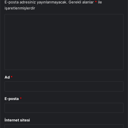
E-posta adresiniz yayınlanmayacak.
Gerekli alanlar
*
ile
işaretlenmişlerdir
Y
o
r
u
m
*
Ad
*
E-posta
*
İnternet sitesi