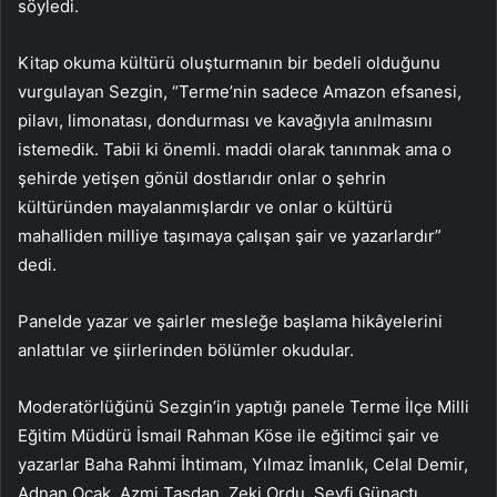
söyledi.
Kitap okuma kültürü oluşturmanın bir bedeli olduğunu
vurgulayan Sezgin, “Terme’nin sadece Amazon efsanesi,
pilavı, limonatası, dondurması ve kavağıyla anılmasını
istemedik. Tabii ki önemli. maddi olarak tanınmak ama o
şehirde yetişen gönül dostlarıdır onlar o şehrin
kültüründen mayalanmışlardır ve onlar o kültürü
mahalliden milliye taşımaya çalışan şair ve yazarlardır”
dedi.
Panelde yazar ve şairler mesleğe başlama hikâyelerini
anlattılar ve şiirlerinden bölümler okudular.
Moderatörlüğünü Sezgin’in yaptığı panele Terme İlçe Milli
Eğitim Müdürü İsmail Rahman Köse ile eğitimci şair ve
yazarlar Baha Rahmi İhtimam, Yılmaz İmanlık, Celal Demir,
Adnan Ocak, Azmi Taşdan, Zeki Ordu, Seyfi Günaçtı,