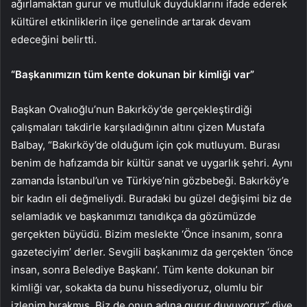
ağırlamaktan gurur ve mutluluk duyduklarını ifade ederek
kültürel etkinliklerin ilçe genelinde artarak devam
edeceğini belirtti.
“Başkanımızın tüm kente dokunan bir kimliği var”
Başkan Ovalıoğlu’nun Bakırköy’de gerçekleştirdiği
çalışmaları takdirle karşıladığının altını çizen Mustafa
Balbay, “Bakırköy’de olduğum için çok mutluyum. Burası
benim de hafızamda bir kültür sanat ve uygarlık şehri. Aynı
zamanda İstanbul’un ve Türkiye’nin gözbebeği. Bakırköy’e
bir kadın eli değmeliydi. Buradaki bu güzel değişimi biz de
selamladık ve başkanımızı tanıdıkça da gözümüzde
gerçekten büyüdü. Bizim meslekte ‘Önce insanım, sonra
gazeteciyim’ derler. Sevgili başkanımız da gerçekten ‘önce
insan, sonra Belediye Başkanı’. Tüm kente dokunan bir
kimliği var, sokakta da bunu hissediyoruz, olumlu bir
izlenim bırakmış. Biz de onun adına gurur duyuyoruz” diye