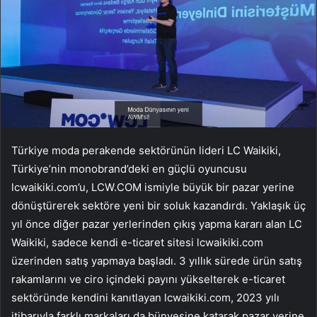
Türkiye moda perakende sektörünün lideri LC Waikiki,
Türkiye’nin monobrand’deki en güçlü oyuncusu
lcwaikiki.com’u, LCW.COM ismiyle büyük bir pazar yerine
dönüştürerek sektöre yeni bir soluk kazandırdı. Yaklaşık üç
yıl önce diğer pazar yerlerinden çıkış yapma kararı alan LC
Waikiki, sadece kendi e-ticaret sitesi lcwaikiki.com
üzerinden satış yapmaya başladı. 3 yıllık sürede ürün satış
rakamlarını ve ciro içindeki payını yükselterek e-ticaret
sektöründe kendini kanıtlayan lcwaikiki.com, 2023 yılı
itibarıyla farklı markaları da bünyesine katarak pazar yerine