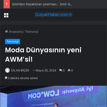
İzmir’den Kazakistan çıkarması… İzmir ile üç kent arasında ticaret ve kültür köprüsü hedefi
Menü
Anasayfa
/
Teknoloji
Teknoloji
Moda Dünyasının yeni
AWM’si!
DİLAN BİÇER
Mayıs 25, 2024
0
0
2 dakika okuma süresi