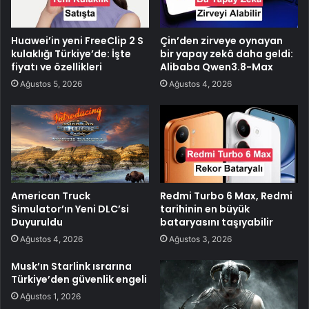
Huawei’in yeni FreeClip 2 S
Çin’den zirveye oynayan
kulaklığı Türkiye’de: İşte
bir yapay zekâ daha geldi:
fiyatı ve özellikleri
Alibaba Qwen3.8-Max
Ağustos 5, 2026
Ağustos 4, 2026
American Truck
Redmi Turbo 6 Max, Redmi
Simulator’ın Yeni DLC’si
tarihinin en büyük
Duyuruldu
bataryasını taşıyabilir
Ağustos 4, 2026
Ağustos 3, 2026
Musk’ın Starlink ısrarına
Türkiye’den güvenlik engeli
Ağustos 1, 2026