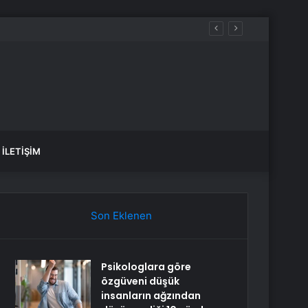
İLETIŞIM
Son Eklenen
Psikologlara göre
özgüveni düşük
insanların ağzından