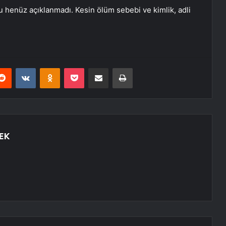
u henüz açıklanmadı. Kesin ölüm sebebi ve kimlik, adli
erest
Reddit
VKontakte
Odnoklassniki
Pocket
E-Posta ile paylaş
Yazdır
EK