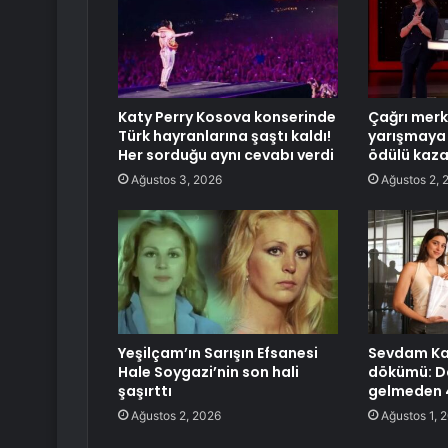
Katy Perry Kosova konserinde
Çağrı merk
Türk hayranlarına şaştı kaldı!
yarışmaya 
Her sorduğu aynı cevabı verdi
ödülü kaza
Ağustos 3, 2026
Ağustos 2, 
Yeşilçam’ın Sarışın Efsanesi
Sevdam Ka
Hale Soygazi’nin son hali
dökümü: D
şaşırttı
gelmeden 4
Ağustos 2, 2026
Ağustos 1, 