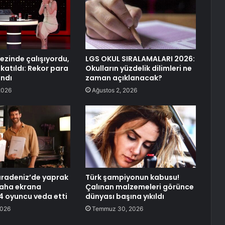
ezinde çalışıyordu,
LGS OKUL SIRALAMALARI 2026:
katıldı: Rekor para
Okulların yüzdelik dilimleri ne
ndı
zaman açıklanacak?
2026
Ağustos 2, 2026
radeniz’de yaprak
Türk şampiyonun kabusu!
aha ekrana
Çalınan malzemeleri görünce
 oyuncu veda etti
dünyası başına yıkıldı
2026
Temmuz 30, 2026