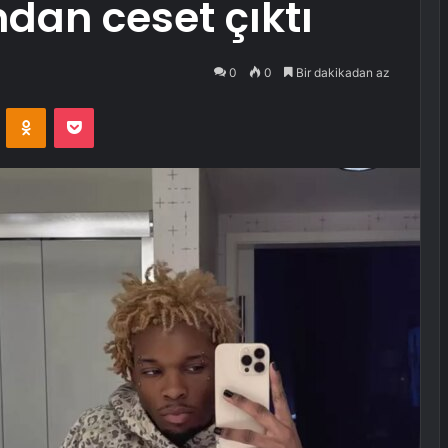
ndan ceset çıktı
0
0
Bir dakikadan az
VKontakte
Odnoklassniki
Pocket