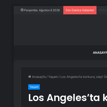
Türkiy
Perşembe, Ağustos 6 2026
Son Dakika Haberleri
ANASAY
Anasayfa
/
Yaşam
/
Los Angeles’ta korkunç olay! Ün
Yaşam
Los Angeles’ta 