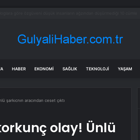
e’nin 11 ilinin altından altın fışkıracak
FA
HABER
EKONOMI
SAĞLIK
TEKNOLOJI
YAŞAM
lü şarkıcnın aracından ceset çıktı
korkunç olay! Ünlü