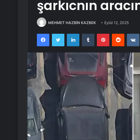
şarkıcnın aracı
MEHMET HAZBİN KAZBEK
Eylül 12, 2025
Facebook
Twitter
LinkedIn
Tumblr
Pinterest
Reddit