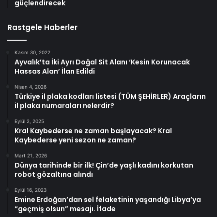
güçlendirecek
Rastgele Haberler
Kasım 30, 2022
Ayvalık’ta İki Ayrı Doğal Sit Alanı ‘Kesin Korunacak
Hassas Alan’ İlan Edildi
Nisan 4, 2026
Türkiye il plaka kodları listesi (TÜM ŞEHİRLER) Araçların
il plaka numaraları nelerdir?
Eylül 2, 2025
Kral Kaybederse ne zaman başlayacak? Kral
Kaybederse yeni sezon ne zaman?
Mart 21, 2026
Dünya tarihinde bir ilk! Çin’de yaşlı kadını korkutan
robot gözaltına alındı
Eylül 16, 2023
Emine Erdoğan’dan sel felaketinin yaşandığı Libya’ya
“geçmiş olsun” mesajı. İfade