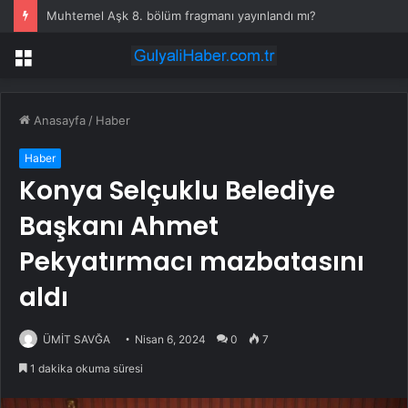
Muhtemel Aşk 8. bölüm fragmanı yayınlandı mı?
Menü
Anasayfa
/
Haber
Haber
Konya Selçuklu Belediye
Başkanı Ahmet
Pekyatırmacı mazbatasını
aldı
ÜMİT SAVĞA
Nisan 6, 2024
0
7
1 dakika okuma süresi