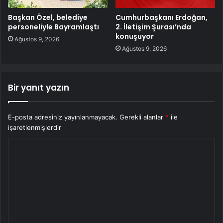
Başkan Özel, belediye
Cumhurbaşkanı Erdoğan,
personeliyle Bayramlaştı
2. İletişim Şurası’nda
konuşuyor
Ağustos 9, 2026
Ağustos 9, 2026
Bir yanıt yazın
E-posta adresiniz yayınlanmayacak.
Gerekli alanlar
*
ile
işaretlenmişlerdir
Y
o
r
u
m
*