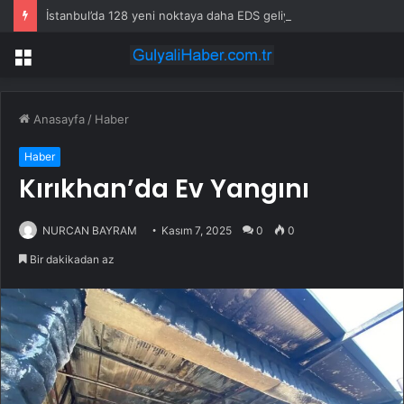
İstanbul’da 128 yeni noktaya daha EDS geliyor
Menü
Anasayfa
/
Haber
Haber
Kırıkhan’da Ev Yangını
NURCAN BAYRAM
Kasım 7, 2025
0
0
Bir dakikadan az