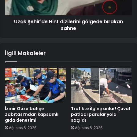
Uzak Şehir'de Hint dizilerini gölgede bırakan
sahne
İlgili Makaleler
İzmir Güzelbahçe
Trafikte ilginç anlar! Çuval
Zabıtası’ndan kapsamlı
patladı paralar yola
gıda denetimi
saçıldı
Ağustos 8, 2026
Ağustos 8, 2026