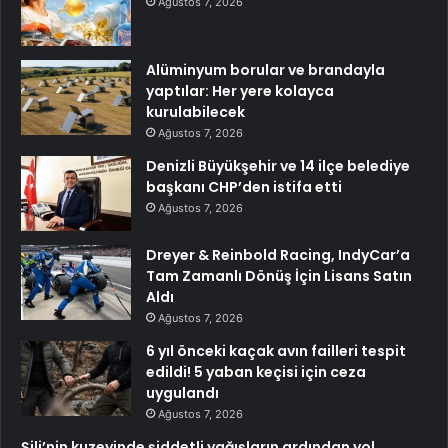
Ağustos 7, 2026
Alüminyum borular ve brandayla
yaptılar: Her yere kolayca
kurulabilecek
Ağustos 7, 2026
Denizli Büyükşehir ve 14 ilçe belediye
başkanı CHP’den istifa etti
Ağustos 7, 2026
Dreyer & Reinbold Racing, IndyCar’a
Tam Zamanlı Dönüş İçin Lisans Satın
Aldı
Ağustos 7, 2026
6 yıl önceki kaçak avın failleri tespit
edildi! 5 yaban keçisi için ceza
uygulandı
Ağustos 7, 2026
Şili’nin kuzeyinde şiddetli yağışların ardından yol