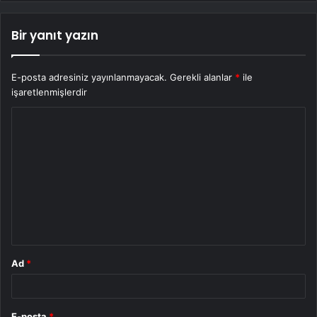
Bir yanıt yazın
E-posta adresiniz yayınlanmayacak.
Gerekli alanlar
*
ile
işaretlenmişlerdir
Y
o
r
u
m
*
Ad
*
E-posta
*