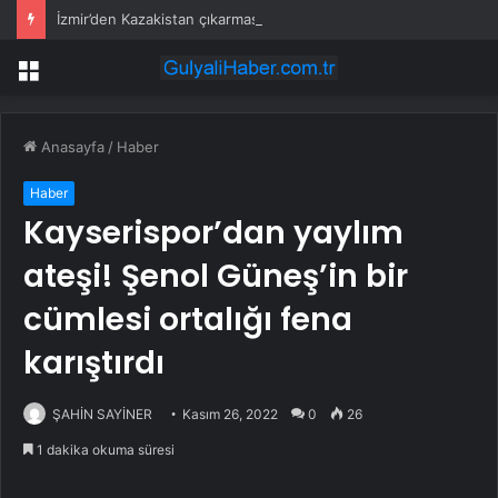
İzmir’den Kazakistan çıkarması… İzmir ile üç kent arasında ticaret ve kültür köprüsü hedefi
Menü
Anasayfa
/
Haber
Haber
Kayserispor’dan yaylım
ateşi! Şenol Güneş’in bir
cümlesi ortalığı fena
karıştırdı
ŞAHİN SAYİNER
Kasım 26, 2022
0
26
1 dakika okuma süresi