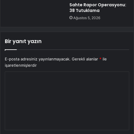
Sahte Rapor Operasyonu:
38 Tutuklama
Ağustos 5, 2026
Bir yanıt yazın
E-posta adresiniz yayınlanmayacak.
Gerekli alanlar
*
ile
işaretlenmişlerdir
Y
o
r
u
m
*