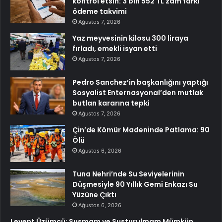
kontrol etsin: 3 bin 552 TL zam farkı
ödeme takvimi
Ağustos 7, 2026
Yaz meyvesinin kilosu 300 liraya
fırladı, emekli isyan etti
Ağustos 7, 2026
Pedro Sanchez’in başkanlığını yaptığı
Sosyalist Enternasyonal’den mutlak
butlan kararına tepki
Ağustos 7, 2026
Çin’de Kömür Madeninde Patlama: 90
Ölü
Ağustos 6, 2026
Tuna Nehri’nde Su Seviyelerinin
Düşmesiyle 90 Yıllık Gemi Enkazı Su
Yüzüne Çıktı
Ağustos 6, 2026
Levent Üzümcü: Susmam ve Susturulmam Mümkün