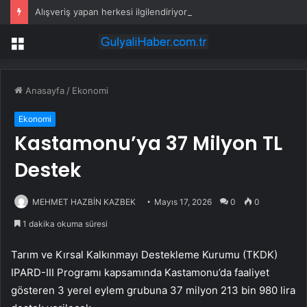
Alışveriş yapan herkesi ilgilendiriyor: 1 Ağustos’ta tüm dijital kurallar değişiyor
Menü
Anasayfa
/
Ekonomi
Ekonomi
Kastamonu’ya 37 Milyon TL
Destek
MEHMET HAZBİN KAZBEK
Mayıs 17, 2026
0
0
1 dakika okuma süresi
Tarım ve Kırsal Kalkınmayı Destekleme Kurumu (TKDK)
IPARD-III Programı kapsamında Kastamonu’da faaliyet
gösteren 3 yerel eylem grubuna 37 milyon 213 bin 980 lira