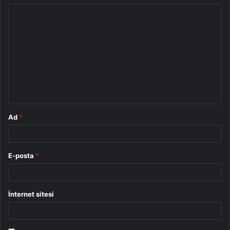
Y
o
r
u
m
*
Ad
*
E-posta
*
İnternet sitesi