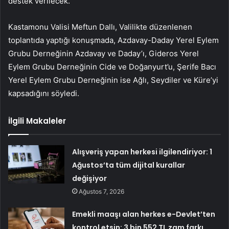
destek verilecek.
Kastamonu Valisi Meftun Dallı, Valilikte düzenlenen
toplantıda yaptığı konuşmada, Azdavay-Daday Yerel Eylem
Grubu Derneğinin Azdavay ve Daday’ı, Gideros Yerel
Eylem Grubu Derneğinin Cide ve Doğanyurt’u, Şerife Bacı
Yerel Eylem Grubu Derneğinin ise Ağlı, Seydiler ve Küre’yi
kapsadığını söyledi.
İlgili Makaleler
Alışveriş yapan herkesi ilgilendiriyor: 1
Ağustos’ta tüm dijital kurallar
değişiyor
Ağustos 7, 2026
Emekli maaşı alan herkes e-Devlet’ten
kontrol etsin: 3 bin 552 TL zam farkı