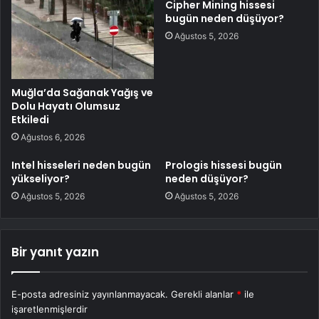
Cipher Mining hissesi
bugün neden düşüyor?
Ağustos 5, 2026
Muğla’da Sağanak Yağış ve
Dolu Hayatı Olumsuz
Etkiledi
Ağustos 6, 2026
Intel hisseleri neden bugün
Prologis hissesi bugün
yükseliyor?
neden düşüyor?
Ağustos 5, 2026
Ağustos 5, 2026
Bir yanıt yazın
E-posta adresiniz yayınlanmayacak.
Gerekli alanlar
*
ile
işaretlenmişlerdir