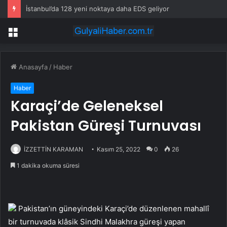
İstanbul’da 128 yeni noktaya daha EDS geliyor
Menü
Anasayfa
/
Haber
Haber
Karaçi’de Geleneksel
Pakistan Güreşi Turnuvası
İZZETTİN KARAMAN
Kasım 25, 2022
0
26
1 dakika okuma süresi
Pakistan’ın güneyindeki Karaçi’de düzenlenen mahallî
bir turnuvada klâsik Sindhi Malakhra güreşi yapan