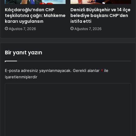
Kılıçdaroğlu’ndan CHP
Denizli Büyükşehir ve 14 ilçe
teşkilatına çağrı: Mahkeme
belediye başkanı CHP’den
kararı uygulansın
istifa etti
Ağustos 7, 2026
Ağustos 7, 2026
Bir yanıt yazın
E-posta adresiniz yayınlanmayacak.
Gerekli alanlar
*
ile
işaretlenmişlerdir
Y
o
r
u
m
*