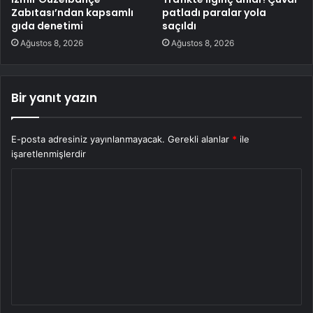
Zabıtası’ndan kapsamlı
patladı paralar yola
gıda denetimi
saçıldı
Ağustos 8, 2026
Ağustos 8, 2026
Bir yanıt yazın
E-posta adresiniz yayınlanmayacak.
Gerekli alanlar
*
ile
işaretlenmişlerdir
Y
o
r
u
m
*