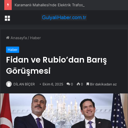
Karamanlı Mahallesi’nde Elektrik Trafosunda Patlama: Kısa Süreli Panik ve Elektrik Kesintisi
Menü
Anasayfa
/
Haber
Haber
Fidan ve Rubio’dan Barış
Görüşmesi
DİLAN BİÇER
Ekim 6, 2025
0
0
Bir dakikadan az