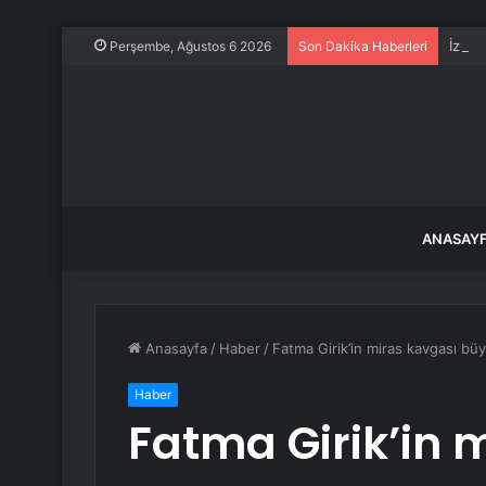
İzmir
Perşembe, Ağustos 6 2026
Son Dakika Haberleri
ANASAY
Anasayfa
/
Haber
/
Fatma Girik’in miras kavgası büy
Haber
Fatma Girik’in 