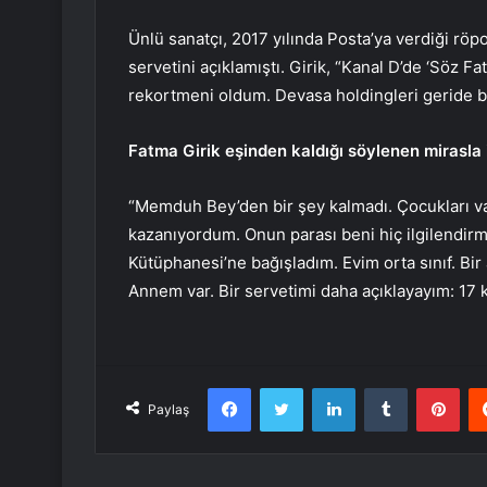
Ünlü sanatçı, 2017 yılında Posta’ya verdiği röp
servetini açıklamıştı. Girik, “Kanal D’de ‘Söz 
rekortmeni oldum. Devasa holdingleri geride bı
Fatma Girik eşinden kaldığı söylenen mirasla il
“Memduh Bey’den bir şey kalmadı. Çocukları va
kazanıyordum. Onun parası beni hiç ilgilendirme
Kütüphanesi’ne bağışladım. Evim orta sınıf. Bir
Annem var. Bir servetimi daha açıklayayım: 17
Facebook
Twitter
LinkedIn
Tumblr
Pint
Paylaş