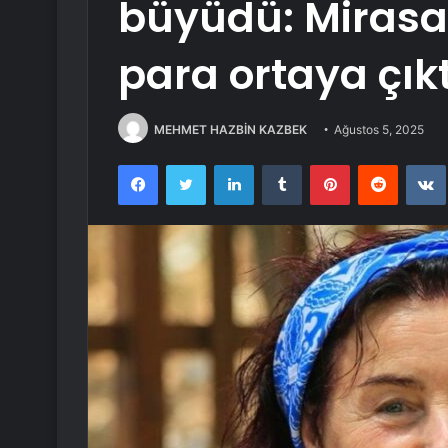
büyüdü: Mirasa
para ortaya çıkt
MEHMET HAZBİN KAZBEK
Ağustos 5, 2025
Facebook
Twitter
LinkedIn
Tumblr
Pinterest
Reddit