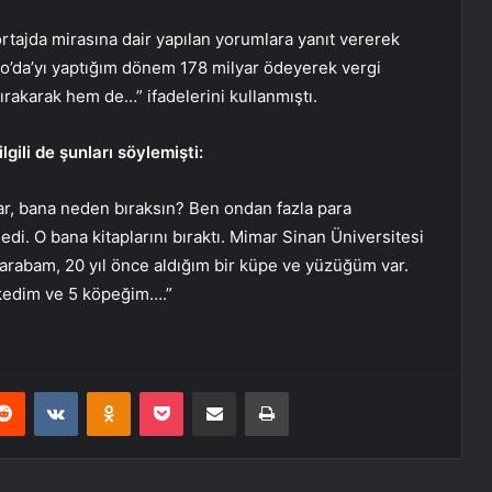
ortajda mirasına dair yapılan yorumlara yanıt vererek
Fato’da’yı yaptığım dönem 178 milyar ödeyerek vergi
rakarak hem de…” ifadelerini kullanmıştı.
gili de şunları söylemişti:
r, bana neden bıraksın? Ben ondan fazla para
di. O bana kitaplarını bıraktı. Mimar Sinan Üniversitesi
 arabam, 20 yıl önce aldığım bir küpe ve yüzüğüm var.
 kedim ve 5 köpeğim….”
erest
Reddit
VKontakte
Odnoklassniki
Pocket
E-Posta ile paylaş
Yazdır