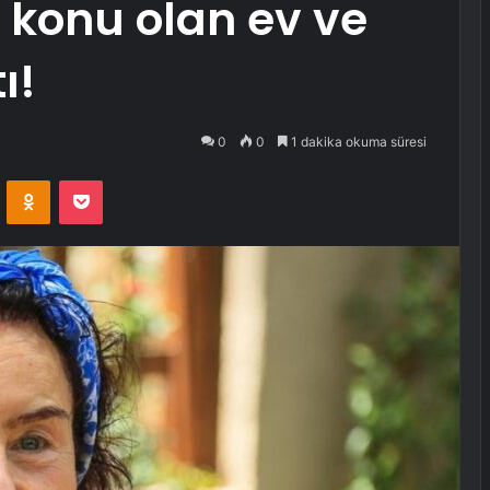
 konu olan ev ve
ı!
0
0
1 dakika okuma süresi
VKontakte
Odnoklassniki
Pocket