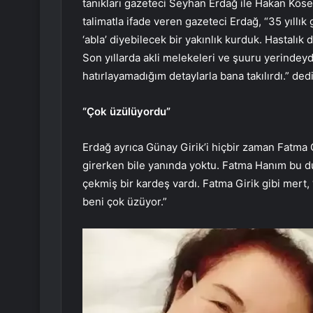
tanıkları gazeteci Seyhan Erdağ ile Hakan Kös
talimatla ifade veren gazeteci Erdağ, “35 yıllık 
‘abla’ diyebilecek bir yakınlık kurduk. Hastal
Son yıllarda akli melekeleri ve şuuru yerindeyd
hatırlayamadığım detaylarla bana takılırdı.” dedi
“Çok üzülüyordu”
Erdağ ayrıca Günay Girik’i hiçbir zaman Fatma G
girerken bile yanında yoktu. Fatma Hanım bu 
çekmiş bir kardeş vardı. Fatma Girik gibi mert, ‘
beni çok üzüyor.”