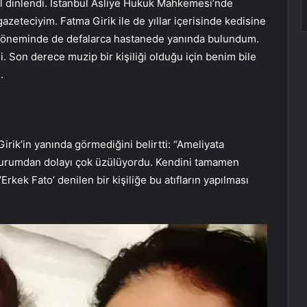
el dinlendi. İstanbul Asliye Hukuk Mahkemesi’nde
gazeteciyim. Fatma Girik ile de yıllar içerisinde kedisine
ık döneminde de defalarca hastanede yanında bulundum.
i. Son derece muzip bir kişiliği olduğu için benim bile
.
irik’in yanında görmediğini belirtti: “Ameliyata
durumdan dolayı çok üzülüyordu. Kendini tamamen
Erkek Fato’ denilen bir kişiliğe bu atıfların yapılması