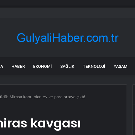
’den Kazakistan çıkarması… İzmir ile üç kent arasında ticaret ve kültür k
FA
HABER
EKONOMI
SAĞLIK
TEKNOLOJI
YAŞAM
üdü: Mirasa konu olan ev ve para ortaya çıktı!
miras kavgası