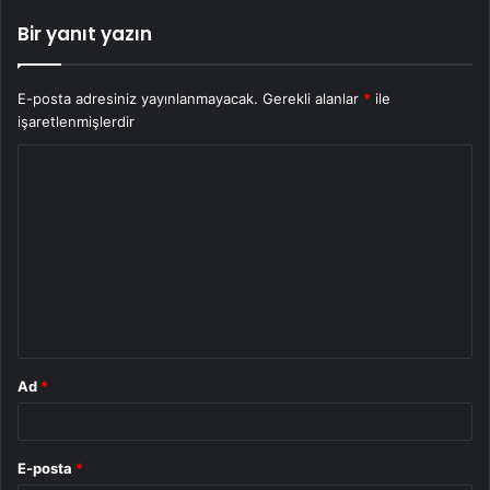
Bir yanıt yazın
E-posta adresiniz yayınlanmayacak.
Gerekli alanlar
*
ile
işaretlenmişlerdir
Y
o
r
u
m
*
Ad
*
E-posta
*