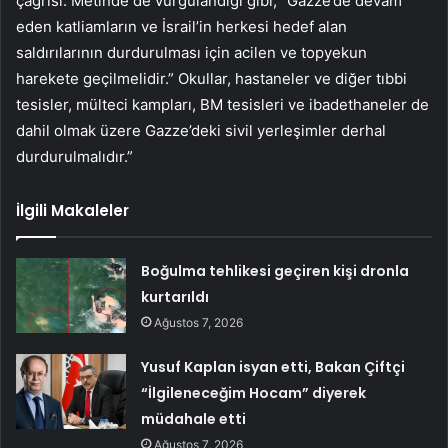
çağrısı: Metinde de vurgulandığı gibi, “Gazze’de devam
eden katliamların ve İsrail’in herkesi hedef alan
saldırılarının durdurulması için acilen ve topyekun
harekete geçilmelidir.” Okullar, hastaneler ve diğer tıbbi
tesisler, mülteci kampları, BM tesisleri ve ibadethaneler de
dahil olmak üzere Gazze’deki sivil yerleşimler derhal
durdurulmalıdır.”
İlgili Makaleler
Boğulma tehlikesi geçiren kişi dronla
kurtarıldı
Ağustos 7, 2026
Yusuf Kaplan isyan etti, Bakan Çiftçi
“İlgileneceğim Hocam” diyerek
müdahale etti
Ağustos 7, 2026