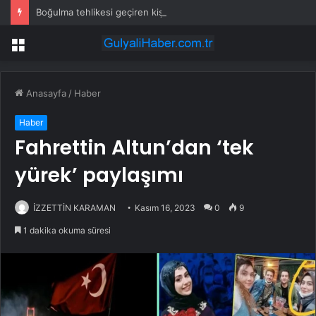
Boğulma tehlikesi geçiren kişi dronla kurtarıldı
Menü
Anasayfa
/
Haber
Haber
Fahrettin Altun’dan ‘tek
yürek’ paylaşımı
İZZETTİN KARAMAN
Kasım 16, 2023
0
9
1 dakika okuma süresi