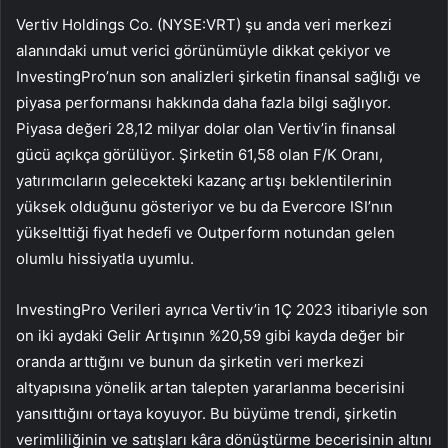
Vertiv Holdings Co. (NYSE:VRT) şu anda veri merkezi
alanındaki umut verici görünümüyle dikkat çekiyor ve
InvestingPro’nun son analizleri şirketin finansal sağlığı ve
piyasa performansı hakkında daha fazla bilgi sağlıyor.
Piyasa değeri 28,12 milyar dolar olan Vertiv’in finansal
gücü açıkça görülüyor. Şirketin 61,58 olan F/K Oranı,
yatırımcıların gelecekteki kazanç artışı beklentilerinin
yüksek olduğunu gösteriyor ve bu da Evercore ISI’nın
yükselttiği fiyat hedefi ve Outperform notundan gelen
olumlu hissiyatla uyumlu.
InvestingPro Verileri ayrıca Vertiv’in 1Ç 2023 itibariyle son
on iki aydaki Gelir Artışının %20,59 gibi kayda değer bir
oranda arttığını ve bunun da şirketin veri merkezi
altyapısına yönelik artan talepten yararlanma becerisini
yansıttığını ortaya koyuyor. Bu büyüme trendi, şirketin
verimliliğinin ve satışları kâra dönüştürme becerisinin altını