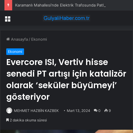
Karamanlı Mahallesi’nde Elektrik Trafosunda Patlama: Kısa Süreli Panik ve Elektrik Kesintisi
Menü
Anasayfa
/
Ekonomi
Ekonomi
Evercore ISI, Vertiv hisse
senedi PT artışı için katalizör
olarak ‘seküler büyümeyi’
gösteriyor
MEHMET HAZBİN KAZBEK
Mart 13, 2024
0
9
2 dakika okuma süresi