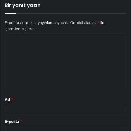
Bir yanıt yazın
E-posta adresiniz yayınlanmayacak.
Gerekli alanlar
*
ile
işaretlenmişlerdir
Y
o
r
u
m
*
Ad
*
E-posta
*