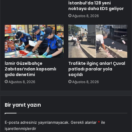
İstanbul’da 128 yeni
noktaya daha EDS geliyor
Ağustos 8, 2026
İzmir Güzelbahçe
Trafikte ilginç anlar! Çuval
Zabıtası’ndan kapsamlı
patladı paralar yola
gıda denetimi
saçıldı
Ağustos 8, 2026
Ağustos 8, 2026
Bir yanıt yazın
E-posta adresiniz yayınlanmayacak.
Gerekli alanlar
*
ile
işaretlenmişlerdir