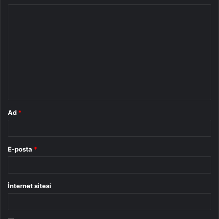
Y
o
r
u
m
*
Ad
*
E-posta
*
İnternet sitesi