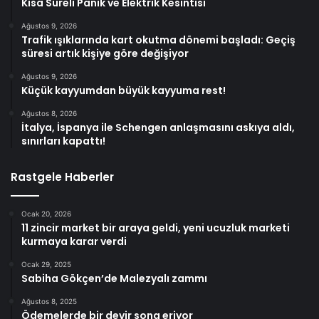
Kısa Süreli Panik ve Elektrik Kesintisi
Ağustos 9, 2026
Trafik ışıklarında kart okutma dönemi başladı: Geçiş
süresi artık kişiye göre değişiyor
Ağustos 9, 2026
Küçük kayyumdan büyük kayyuma rest!
Ağustos 8, 2026
İtalya, İspanya ile Schengen anlaşmasını askıya aldı,
sınırları kapattı!
Rastgele Haberler
Ocak 20, 2026
11 zincir market bir araya geldi, yeni ucuzluk marketi
kurmaya karar verdi
Ocak 29, 2025
Sabiha Gökçen’de Malezyalı zammı
Ağustos 8, 2025
Ödemelerde bir devir sona eriyor