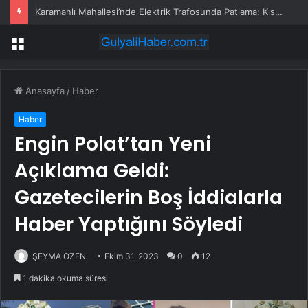
Karamanlı Mahallesi’nde Elektrik Trafosunda Patlama: Kısa Süreli Panik ve Elektrik Kesintisi
Menü
Anasayfa
/
Haber
Haber
Engin Polat’tan Yeni
Açıklama Geldi:
Gazetecilerin Boş İddialarla
Haber Yaptığını Söyledi
ŞEYMA ÖZEN
Ekim 31, 2023
0
12
1 dakika okuma süresi