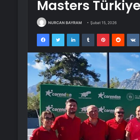
Masters Türkiy
NURCAN BAYRAM
Şubat 15, 2026
Facebook
Twitter
LinkedIn
Tumblr
Pinterest
Reddit