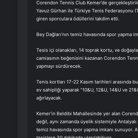
Corendon Tennis Club Kemer’de gerçekleştirile
Yavuz Gürhan ile Türkiye Tenis Federasyonu (T
giren sporculara ödüllerini takdim etti.
Bey Dağları’nın temiz havasında spor yapma i
Tesis içi olanakları, 14 toprak kortu, ve doğayl
camiasının beğenisini kazanan Corendon Tennis
yapmayı sürdürecek.
Tenis kortları 17-22 Kasım tarihleri arasında 
ev sahipliği yaparak “10&U, 12&U, 14&U ve 21&
ağırlayacak.
Kemer’in Beldibi Mahallesinde yer alan Coren
değil, aynı zamanda üyelik sistemiyle Antalyalı
temiz havasında spor yapma imkanı sunuyor. An
tesislere 30 dakikada ulaşılabiliyor.