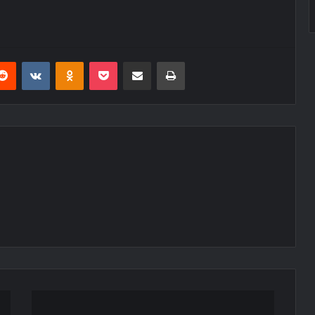
erest
Reddit
VKontakte
Odnoklassniki
Pocket
E-Posta ile paylaş
Yazdır