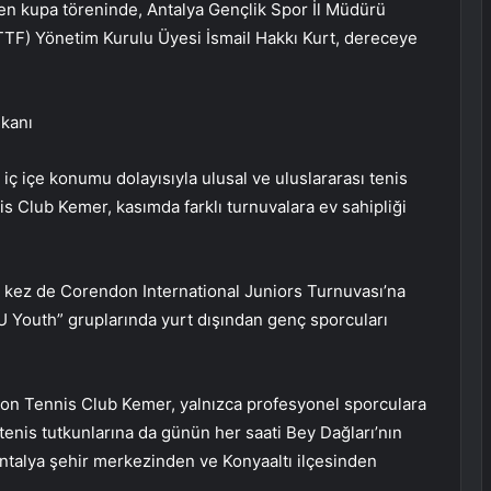
n kupa töreninde, Antalya Gençlik Spor İl Müdürü
TF) Yönetim Kurulu Üyesi İsmail Hakkı Kurt, dereceye
mkanı
a iç içe konumu dolayısıyla ulusal ve uluslararası tenis
 Club Kemer, kasımda farklı turnuvalara ev sahipliği
bu kez de Corendon International Juniors Turnuvası’na
U Youth” gruplarında yurt dışından genç sporcuları
don Tennis Club Kemer, yalnızca profesyonel sporculara
 tenis tutkunlarına da günün her saati Bey Dağları’nın
talya şehir merkezinden ve Konyaaltı ilçesinden