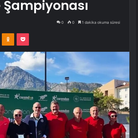
e Şampiyonası
0
0
1 dakika okuma süresi
VKontakte
Odnoklassniki
Pocket