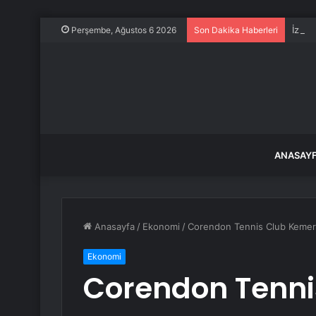
İzmir
Perşembe, Ağustos 6 2026
Son Dakika Haberleri
ANASAY
Anasayfa
/
Ekonomi
/
Corendon Tennis Club Kemer’
Ekonomi
Corendon Tenni