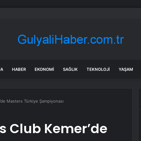
’den Kazakistan çıkarması… İzmir ile üç kent arasında ticaret ve kültür k
FA
HABER
EKONOMI
SAĞLIK
TEKNOLOJI
YAŞAM
de Masters Türkiye Şampiyonası
s Club Kemer’de