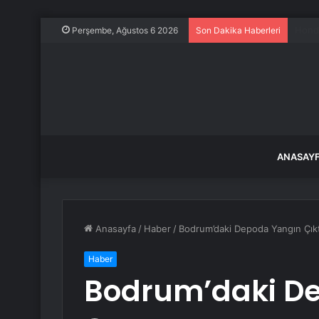
İzmir
Perşembe, Ağustos 6 2026
Son Dakika Haberleri
ANASAY
Anasayfa
/
Haber
/
Bodrum’daki Depoda Yangın Çıkt
Haber
Bodrum’daki De