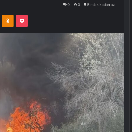
0
0
Bir dakikadan az
VKontakte
Odnoklassniki
Pocket