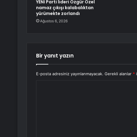
YENİ Parti lideri Özgür Özel
namaz çıkışı kalabalıktan
yürümekte zorlandı
Ağustos 6, 2026
Bir yanıt yazın
E-posta adresiniz yayınlanmayacak.
Gerekli alanlar
*
i
Y
o
r
u
m
*