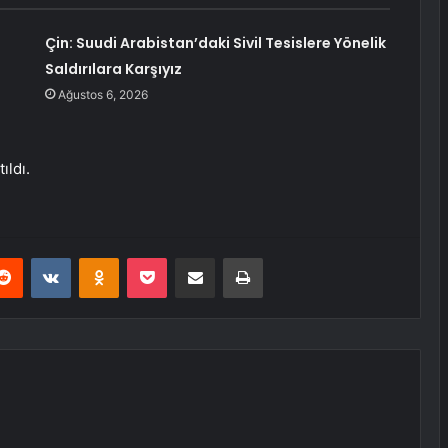
Çin: Suudi Arabistan’daki Sivil Tesislere Yönelik
Saldırılara Karşıyız
Ağustos 6, 2026
ıldı.
erest
Reddit
VKontakte
Odnoklassniki
Pocket
E-Posta ile paylaş
Yazdır