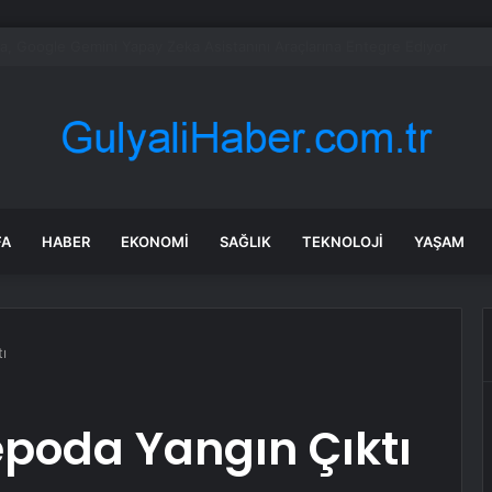
’den Kazakistan çıkarması… İzmir ile üç kent arasında ticaret ve kültür k
FA
HABER
EKONOMI
SAĞLIK
TEKNOLOJI
YAŞAM
ı
poda Yangın Çıktı