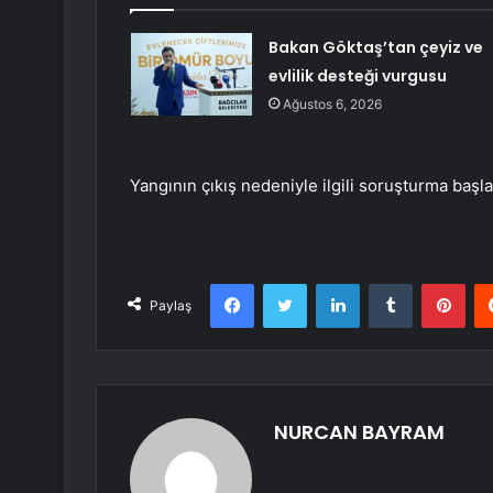
Bakan Göktaş’tan çeyiz ve
evlilik desteği vurgusu
Ağustos 6, 2026
Yangının çıkış nedeniyle ilgili soruşturma başlat
Facebook
Twitter
LinkedIn
Tumblr
Pint
Paylaş
NURCAN BAYRAM