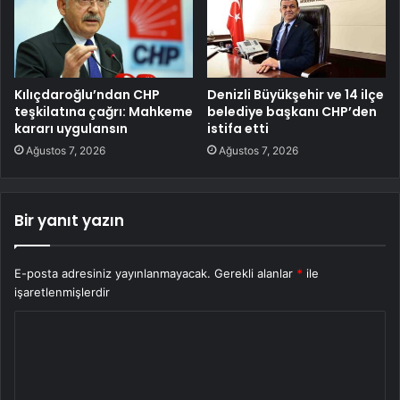
Kılıçdaroğlu’ndan CHP
Denizli Büyükşehir ve 14 ilçe
teşkilatına çağrı: Mahkeme
belediye başkanı CHP’den
kararı uygulansın
istifa etti
Ağustos 7, 2026
Ağustos 7, 2026
Bir yanıt yazın
E-posta adresiniz yayınlanmayacak.
Gerekli alanlar
*
ile
işaretlenmişlerdir
Y
o
r