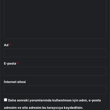
o
r
u
m
*
Ad
*
E-posta
*
İnternet sitesi
Daha sonraki yorumlarımda kullanılması için adım, e-posta
adresim ve site adresim bu tarayıcıya kaydedilsin.