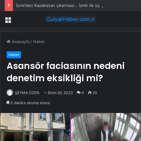
İzmir’den Kazakistan çıkarması… İzmir ile üç kent arasında ticaret ve kültür köprüsü hedefi
Menü
Anasayfa
/
Haber
Haber
Asansör faciasının nedeni
denetim eksikliği mi?
ŞEYMA ÖZEN
Ekim 26, 2023
0
20
3 dakika okuma süresi