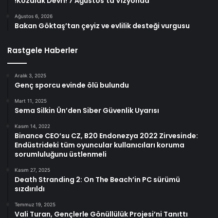
!Kozalak Devri! 7 Ağustos’ta Vizyonda
Ağustos 6, 2026
Bakan Göktaş’tan çeyiz ve evlilik desteği vurgusu
Rastgele Haberler
Aralık 3, 2025
Genç sporcu evinde ölü bulundu
Mart 11, 2025
Sema Silkin Ün’den Siber Güvenlik Uyarısı
Kasım 14, 2022
Binance CEO’su CZ, B20 Endonezya 2022 Zirvesinde:
Endüstrideki tüm oyuncular kullanıcıları koruma
sorumluluğunu üstlenmeli
Kasım 27, 2025
Death Stranding 2: On The Beach’in PC sürümü
sızdırıldı
Temmuz 19, 2025
Vali Turan, Gençlerle Gönüllülük Projesi’ni Tanıttı