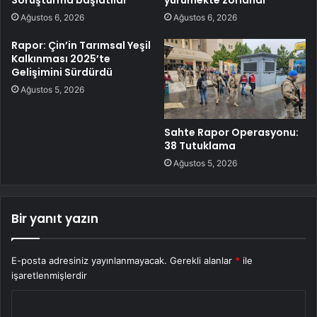
Soruşturma başlatıldı
yürümekte zorlandı
Ağustos 6, 2026
Ağustos 6, 2026
Rapor: Çin’in Tarımsal Yeşil
Kalkınması 2025’te
Gelişimini Sürdürdü
Ağustos 5, 2026
Sahte Rapor Operasyonu:
38 Tutuklama
Ağustos 5, 2026
Bir yanıt yazın
E-posta adresiniz yayınlanmayacak.
Gerekli alanlar
*
ile
işaretlenmişlerdir
Y