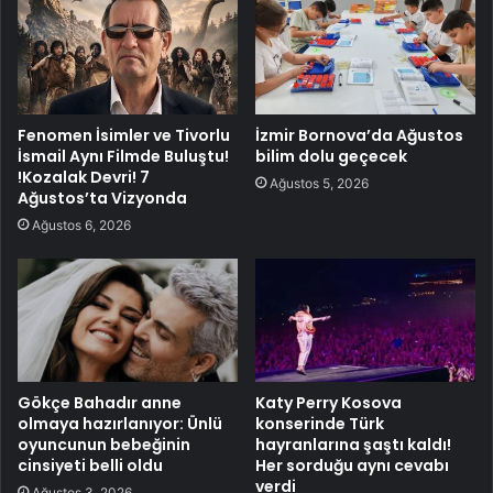
Fenomen İsimler ve Tivorlu
İzmir Bornova’da Ağustos
İsmail Aynı Filmde Buluştu!
bilim dolu geçecek
!Kozalak Devri! 7
Ağustos 5, 2026
Ağustos’ta Vizyonda
Ağustos 6, 2026
Gökçe Bahadır anne
Katy Perry Kosova
olmaya hazırlanıyor: Ünlü
konserinde Türk
oyuncunun bebeğinin
hayranlarına şaştı kaldı!
cinsiyeti belli oldu
Her sorduğu aynı cevabı
verdi
Ağustos 3, 2026