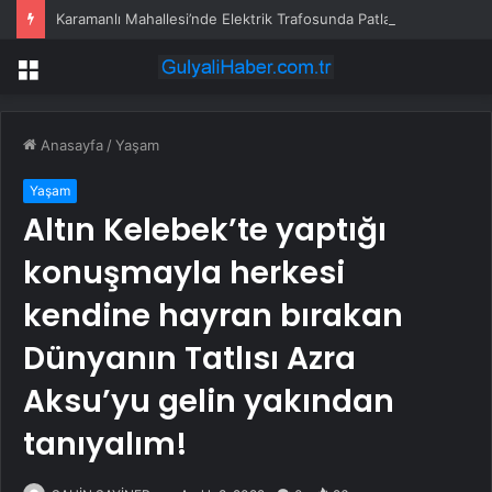
Karamanlı Mahallesi’nde Elektrik Trafosunda Patlama: Kısa Süreli Panik ve Elektrik Kesintisi
Menü
Anasayfa
/
Yaşam
Yaşam
Altın Kelebek’te yaptığı
konuşmayla herkesi
kendine hayran bırakan
Dünyanın Tatlısı Azra
Aksu’yu gelin yakından
tanıyalım!