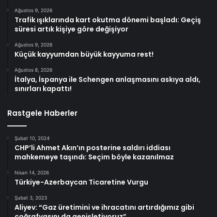
Ağustos 9, 2026
Trafik ışıklarında kart okutma dönemi başladı: Geçiş
süresi artık kişiye göre değişiyor
Ağustos 9, 2026
Küçük kayyumdan büyük kayyuma rest!
Ağustos 8, 2026
İtalya, İspanya ile Schengen anlaşmasını askıya aldı,
sınırları kapattı!
Rastgele Haberler
Şubat 10, 2024
CHP’li Ahmet Akın’ın posterine saldırı iddiası
mahkemeye taşındı: Seçim böyle kazanılmaz
Nisan 14, 2026
Türkiye-Azerbaycan Ticaretine Vurgu
Şubat 3, 2023
Aliyev: “Gaz üretimini ve ihracatını artırdığımız gibi
coğrafyasını da genişletiyoruz”