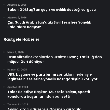
Ağustos 6, 2026
Bakan Göktaş’tan çeyiz ve evlilik desteği vurgusu
Ağustos 6, 2026
Çin: Suudi Arabistan’daki Sivil Tesislere Yönelik
Saldırılara Karşıyız
Rastgele Haberler
Nisan 4, 2026
Uzun süredir ekranlardan uzaktı! Kıvanç Tatlıtuğ’dan
müjde: Geri dönüyor
Haziran 17, 2025
UBS, büyüme ve para birimi zorlukları nedeniyle
İngiltere hisselerine yönelik nötr görüşünü koruyor
Ağustos 29, 2024
Talas Belediye Başkanı Mustafa Yalçın, sportif
konularda başarılarından bahsetti
Temmuz 13, 2025
Ayvacık’ta 39 Düzensiz Göçmen Kurtarıldı