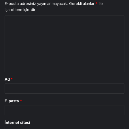
E-posta adresiniz yayınlanmayacak.
Gerekli alanlar
*
ile
işaretlenmişlerdir
Y
o
r
u
m
*
Ad
*
E-posta
*
İnternet sitesi