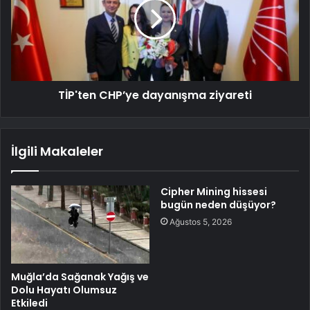
TİP'ten CHP’ye dayanışma ziyareti
İlgili Makaleler
Cipher Mining hissesi
bugün neden düşüyor?
Ağustos 5, 2026
Muğla’da Sağanak Yağış ve
Dolu Hayatı Olumsuz
Etkiledi