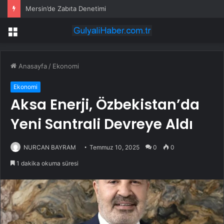
Mersin’de Zabıta Denetimi
Menü
Anasayfa
/
Ekonomi
Ekonomi
Aksa Enerji, Özbekistan’da
Yeni Santrali Devreye Aldı
NURCAN BAYRAM
Temmuz 10, 2025
0
0
1 dakika okuma süresi