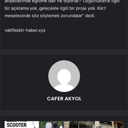
anadillerinde eğitime dair ne diyorlar?”Özgürlüklerle ilgili
bir açıklama yok, gelecekle ilgili bir proje yok. Kürt
meselesinde söz söylemek zorundalar” dedi.
vakfikebir-haber.xyz
CAFER AKYOL