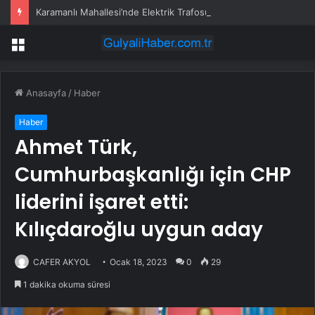
Karamanlı Mahallesi’nde Elektrik Trafosunda Patlama: Kısa Süreli Panik ve Elektrik Kesintisi
Menü
Anasayfa
/
Haber
Haber
Ahmet Türk,
Cumhurbaşkanlığı için CHP
liderini işaret etti:
Kılıçdaroğlu uygun aday
CAFER AKYOL
Ocak 18, 2023
0
29
1 dakika okuma süresi