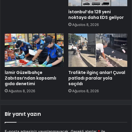
İstanbul’da 128 yeni
noktaya daha EDS geliyor
Ağustos 8, 2026
İzmir Güzelbahçe
Trafikte ilginç anlar! Çuval
Zabıtası’ndan kapsamlı
patladı paralar yola
gıda denetimi
saçıldı
Ağustos 8, 2026
Ağustos 8, 2026
Bir yanıt yazın
E-posta adresiniz yayınlanmayacak.
Gerekli alanlar
*
ile