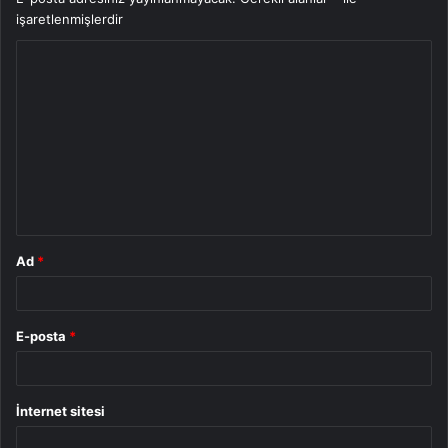
işaretlenmişlerdir
Y
o
r
u
m
*
Ad
*
E-posta
*
İnternet sitesi