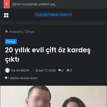
Şili’nin kuzeyinde şiddetli yağışların ardından yol onarım çalışmaları sürüyor
Menü
Anasayfa
/
Dünya
Dünya
20 yıllık evli çift öz kardeş
çıktı
DİLAN BİÇER
Şubat 17, 2026
0
0
1 dakika okuma süresi