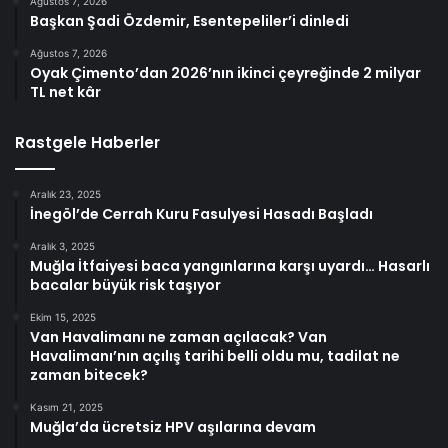
Ağustos 7, 2026
Başkan Şadi Özdemir, Esentepeliler’i dinledi
Ağustos 7, 2026
Oyak Çimento’dan 2026’nın ikinci çeyreğinde 2 milyar
TL net kâr
Rastgele Haberler
Aralık 23, 2025
İnegöl’de Cerrah Kuru Fasulyesi Hasadı Başladı
Aralık 3, 2025
Muğla İtfaiyesi baca yangınlarına karşı uyardı… Hasarlı
bacalar büyük risk taşıyor
Ekim 15, 2025
Van Havalimanı ne zaman açılacak? Van
Havalimanı’nın açılış tarihi belli oldu mu, tadilat ne
zaman bitecek?
Kasım 21, 2025
Muğla’da ücretsiz HPV aşılarına devam